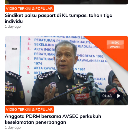
VIDEO TERKINI & POPULAR
Sindiket palsu pasport di KL tumpas, tahan tiga
individu
1 day ago
01:43
VIDEO TERKINI & POPULAR
Anggota PDRM bersama AVSEC perkukuh
keselamatan penerbangan
1 day ago