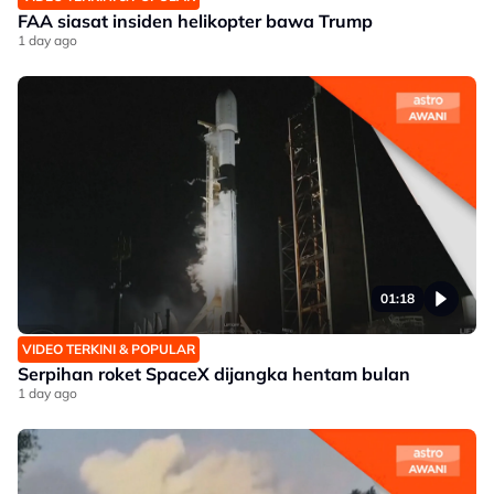
FAA siasat insiden helikopter bawa Trump
1 day ago
01:18
VIDEO TERKINI & POPULAR
Serpihan roket SpaceX dijangka hentam bulan
1 day ago