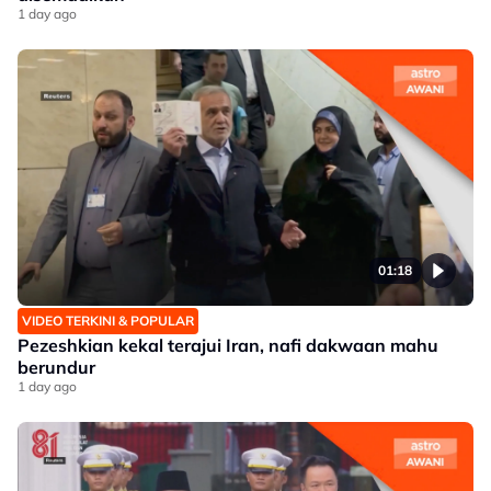
1 day ago
01:18
VIDEO TERKINI & POPULAR
Pezeshkian kekal terajui Iran, nafi dakwaan mahu
berundur
1 day ago