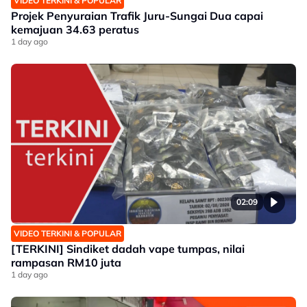
VIDEO TERKINI & POPULAR
Projek Penyuraian Trafik Juru-Sungai Dua capai
kemajuan 34.63 peratus
1 day ago
02:09
VIDEO TERKINI & POPULAR
[TERKINI] Sindiket dadah vape tumpas, nilai
rampasan RM10 juta
1 day ago