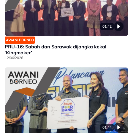
01:42
AWANI BORNEO
PRU-16: Sabah dan Sarawak dijangka kekal
‘Kingmaker’
12/06/2026
01:44