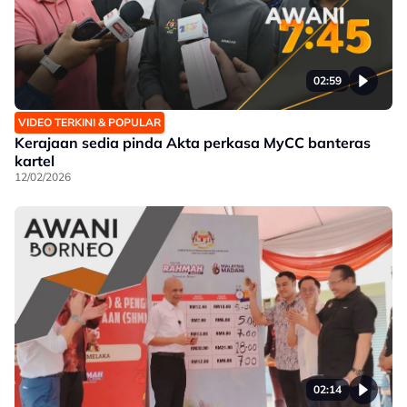
02:59
VIDEO TERKINI & POPULAR
Kerajaan sedia pinda Akta perkasa MyCC banteras
kartel
12/02/2026
02:14