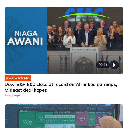
02:51
NIAGA AWANI
Dow, S&P 500 close at record on AI-linked earnings,
Mideast deal hopes
1 day ago