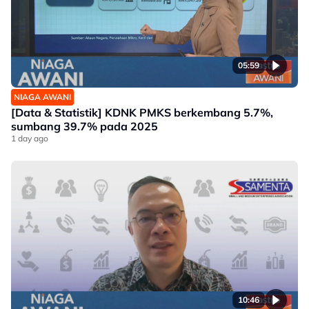
05:59
NIAGA AWANI
[Data & Statistik] KDNK PMKS berkembang 5.7%,
sumbang 39.7% pada 2025
1 day ago
10:46