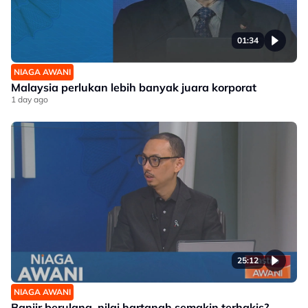
01:34
NIAGA AWANI
Malaysia perlukan lebih banyak juara korporat
1 day ago
25:12
NIAGA AWANI
Banjir berulang, nilai hartanah semakin terhakis?