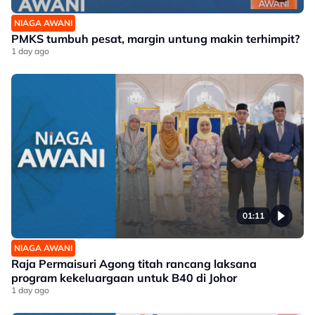
NIAGA AWANI
PMKS tumbuh pesat, margin untung makin terhimpit?
1 day ago
01:11
NIAGA AWANI
Raja Permaisuri Agong titah rancang laksana
program kekeluargaan untuk B40 di Johor
1 day ago