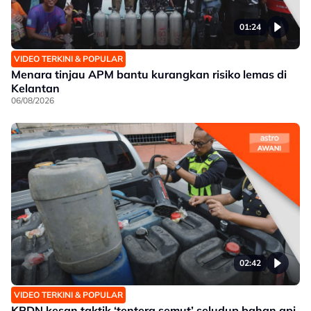
01:24
VIDEO TERKINI & POPULAR
Menara tinjau APM bantu kurangkan risiko lemas di
Kelantan
06/08/2026
02:42
VIDEO TERKINI & POPULAR
KPDN kesan taktik ‘tentera semut’ seludup bahan api