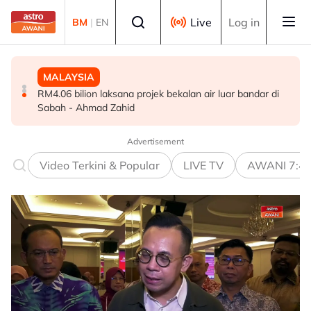
Skip to main content
Select language
Live
Log in
BM
|
EN
POLITIK
MALAYSIA
MALAYSIA
PRN Melaka: BN terbuka untuk berunding, tukar kerusi -
Sektor pertanian Perak perlu diremajakan, tarik lebih
RM4.06 bilion laksana projek bekalan air luar bandar di
Ahmad Zahid
ramai golongan muda - Saarani
Sabah - Ahmad Zahid
Advertisement
Video Terkini & Popular
LIVE TV
AWANI 7:4