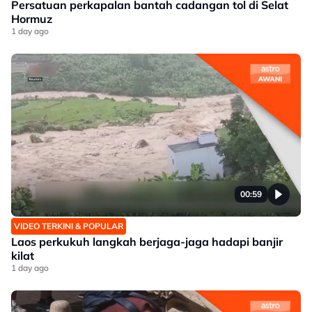
Persatuan perkapalan bantah cadangan tol di Selat
Hormuz
1 day ago
00:59
VIDEO TERKINI & POPULAR
Laos perkukuh langkah berjaga-jaga hadapi banjir
kilat
1 day ago