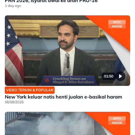
PRN 2026, isyarat awal ke arah PRU-16
1 day ago
01:50
VIDEO TERKINI & POPULAR
New York keluar notis henti jualan e-basikal haram
06/08/2026