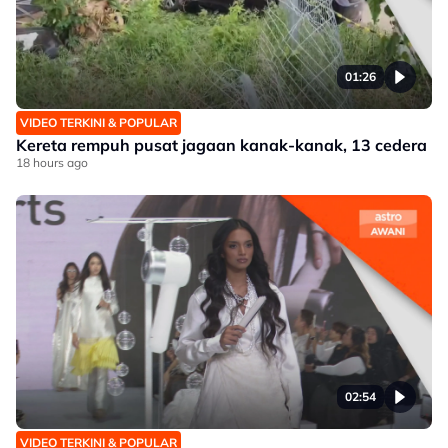
01:26
VIDEO TERKINI & POPULAR
Kereta rempuh pusat jagaan kanak-kanak, 13 cedera
18 hours ago
02:54
VIDEO TERKINI & POPULAR