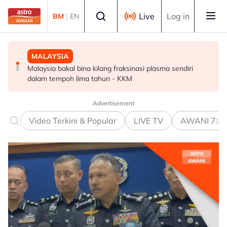
Skip to main content
Select language
Live
Log in
BM
|
EN
MALAYSIA
MALAYSIA
POLITIK
Malaysia bakal bina kilang fraksinasi plasma sendiri
Rundingan import udang Thailand dijangka selesai
PRN Melaka: BN terbuka untuk berunding, tukar kerusi -
dalam tempoh lima tahun - KKM
pertengahan bulan ini - Mohamad
Ahmad Zahid
Advertisement
Video Terkini & Popular
LIVE TV
AWANI 7:4