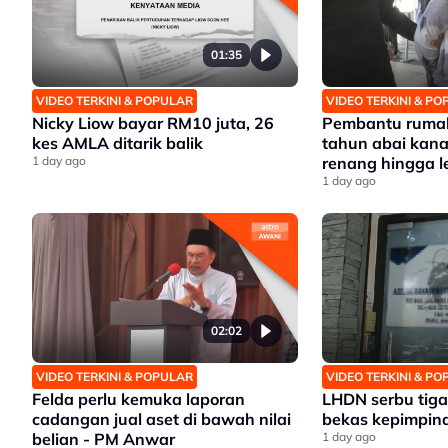
01:35
VIDEO TERKINI & POPULAR
VIDEO TERKINI & P
Nicky Liow bayar RM10 juta, 26
Pembantu rumah
kes AMLA ditarik balik
tahun abai kana
1 day ago
renang hingga 
1 day ago
02:02
VIDEO TERKINI & POPULAR
VIDEO TERKINI & P
Felda perlu kemuka laporan
LHDN serbu tiga 
cadangan jual aset di bawah nilai
bekas kepimpina
belian - PM Anwar
1 day ago