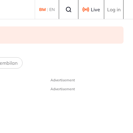
Select language
Live
Log in
BM
|
EN
embilan
Advertisement
Advertisement