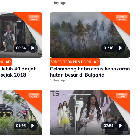
1 day ago
00:54
01:16
OPULAR
VIDEO TERKINI & POPULAR
 lebih 40 darjah
Gelombang haba cetus kebakaran
 sejak 2018
hutan besar di Bulgaria
1 day ago
01:26
02:54