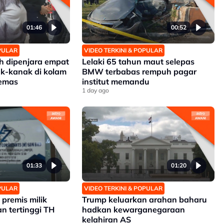
01:46
00:52
OPULAR
VIDEO TERKINI & POPULAR
 dipenjara empat
Lelaki 65 tahun maut selepas
k-kanak di kolam
BMW terbabas rempuh pagar
lemas
institut memandu
1 day ago
01:33
01:20
OPULAR
VIDEO TERKINI & POPULAR
premis milik
Trump keluarkan arahan baharu
n tertinggi TH
hadkan kewarganegaraan
kelahiran AS