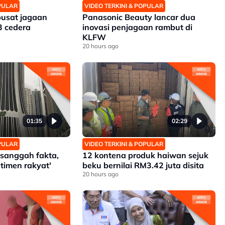
OPULAR
VIDEO TERKINI & POPULAR
pusat jagaan
Panasonic Beauty lancar dua
3 cedera
inovasi penjagaan rambut di
KLFW
20 hours ago
01:35
02:29
OPULAR
VIDEO TERKINI & POPULAR
h sanggah fakta,
12 kontena produk haiwan sejuk
timen rakyat'
beku bernilai RM3.42 juta disita
20 hours ago