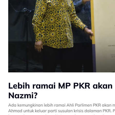
Lebih ramai MP PKR akan ik
Nazmi?
Ada kemungkinan lebih ramai Ahli Parlimen PKR akan me
Ahmad untuk keluar parti susulan krisis dalaman PKR. P