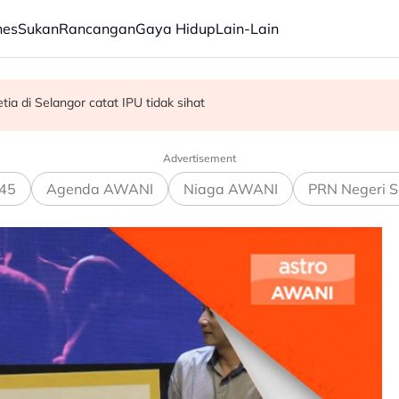
nes
Sukan
Rancangan
Gaya Hidup
Lain-Lain
R, KDM hadapi PRU16 - Shafie
ia di Selangor catat IPU tidak sihat
kok tumbang - MBPP
Advertisement
45
Agenda AWANI
Niaga AWANI
PRN Negeri S