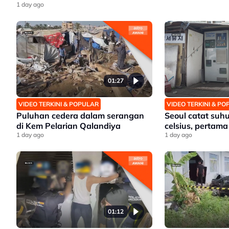
1 day ago
01:27
VIDEO TERKINI & POPULAR
VIDEO TERKINI & P
Puluhan cedera dalam serangan
Seoul catat suhu
di Kem Pelarian Qalandiya
celsius, pertama
1 day ago
1 day ago
01:12