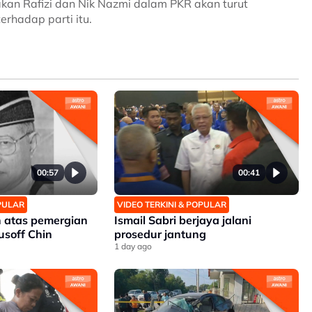
kan Rafizi dan Nik Nazmi dalam PKR akan turut
rhadap parti itu.
00:57
00:41
OPULAR
VIDEO TERKINI & POPULAR
 atas pemergian
Ismail Sabri berjaya jalani
soff Chin
prosedur jantung
1 day ago