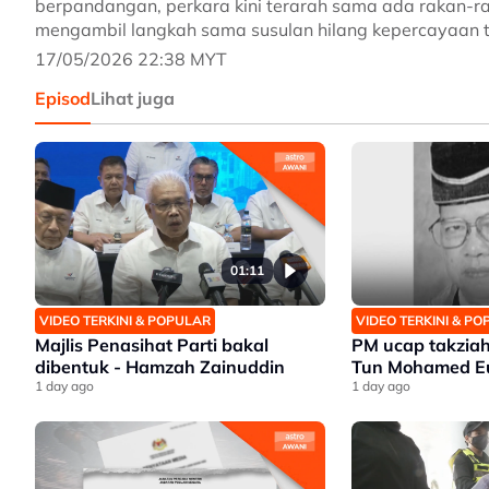
berpandangan, perkara kini terarah sama ada rakan-ra
mengambil langkah sama susulan hilang kepercayaan te
17/05/2026 22:38 MYT
Episod
Lihat juga
01:11
VIDEO TERKINI & POPULAR
VIDEO TERKINI & P
Majlis Penasihat Parti bakal
PM ucap takziah
dibentuk - Hamzah Zainuddin
Tun Mohamed Eu
1 day ago
1 day ago