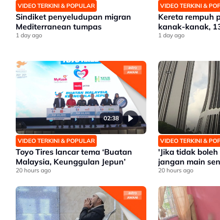
VIDEO TERKINI & POPULAR
VIDEO TERKINI & P
Sindiket penyeludupan migran
Kereta rempuh 
Mediterranean tumpas
kanak-kanak, 1
1 day ago
1 day ago
02:38
VIDEO TERKINI & POPULAR
VIDEO TERKINI & P
Toyo Tires lancar tema ‘Buatan
'Jika tidak bole
Malaysia, Keunggulan Jepun’
jangan main sen
20 hours ago
20 hours ago