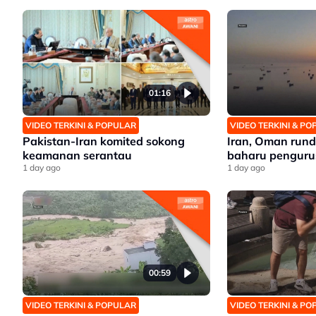
01:16
VIDEO TERKINI & POPULAR
VIDEO TERKINI & P
Pakistan-Iran komited sokong
Iran, Oman run
keamanan serantau
baharu penguru
1 day ago
1 day ago
00:59
VIDEO TERKINI & POPULAR
VIDEO TERKINI & P