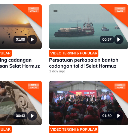
01:09
00:57
OPULAR
VIDEO TERKINI & POPULAR
ding cadangan
Persatuan perkapalan bantah
san Selat Hormuz
cadangan tol di Selat Hormuz
1 day ago
00:43
01:50
OPULAR
VIDEO TERKINI & POPULAR