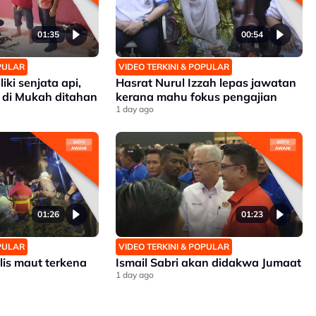
01:35
00:54
OPULAR
VIDEO TERKINI & POPULAR
iki senjata api,
Hasrat Nurul Izzah lepas jawatan
 di Mukah ditahan
kerana mahu fokus pengajian
1 day ago
01:26
01:23
OPULAR
VIDEO TERKINI & POPULAR
lis maut terkena
Ismail Sabri akan didakwa Jumaat
1 day ago