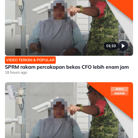
01:10
VIDEO TERKINI & POPULAR
SPRM rakam percakapan bekas CFO lebih enam jam
18 hours ago