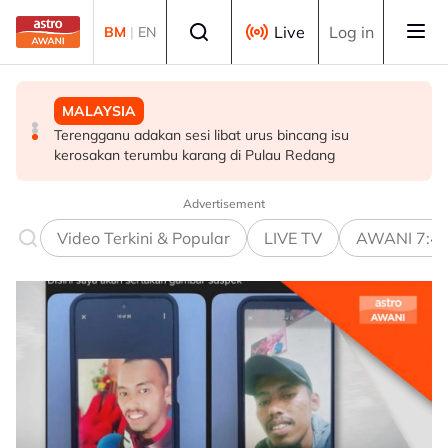
Skip to main content
Select language
Live
Log in
BM
|
EN
MALAYSIA
HIBURAN
DUNIA
Terengganu adakan sesi libat urus bincang isu
M. Nasir pilih Aliff Aziz, Melinda Dadew hidupkan kisah
Sultan Brunei titah gelaran diraja isteri Putera Abdul
kerosakan terumbu karang di Pulau Redang
Mansur & Liu
Malik ditarik balik serta-merta
Advertisement
Video Terkini & Popular
LIVE TV
AWANI 7:4