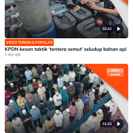
02:42
VIDEO TERKINI & POPULAR
KPDN kesan taktik ‘tentera semut’ seludup bahan api
1 day ago
01:23