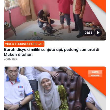
01:35
VIDEO TERKINI & POPULAR
Buruh disyaki miliki senjata api, pedang samurai di
Mukah ditahan
1 day ago