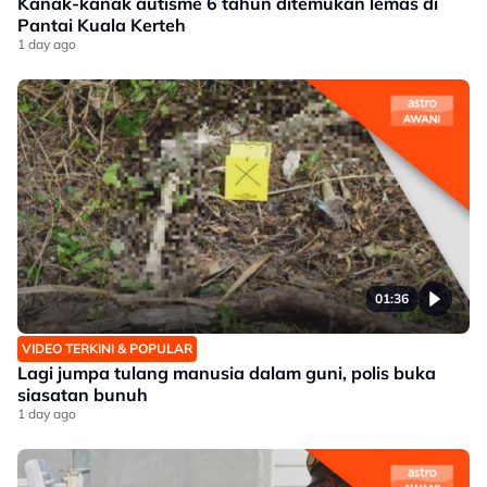
Kanak-kanak autisme 6 tahun ditemukan lemas di
Pantai Kuala Kerteh
1 day ago
01:36
VIDEO TERKINI & POPULAR
Lagi jumpa tulang manusia dalam guni, polis buka
siasatan bunuh
1 day ago