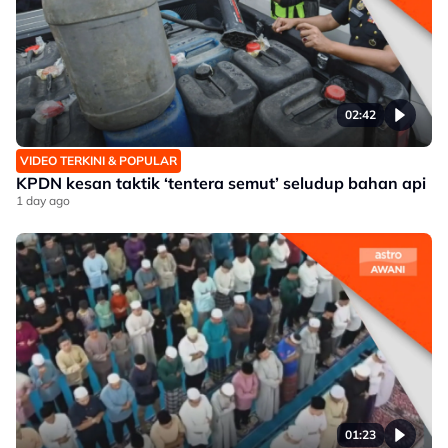
02:42
VIDEO TERKINI & POPULAR
KPDN kesan taktik ‘tentera semut’ seludup bahan api
1 day ago
01:23