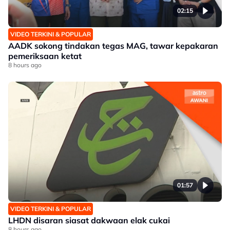
02:15
VIDEO TERKINI & POPULAR
AADK sokong tindakan tegas MAG, tawar kepakaran
pemeriksaan ketat
8 hours ago
01:57
VIDEO TERKINI & POPULAR
LHDN disaran siasat dakwaan elak cukai
8 hours ago