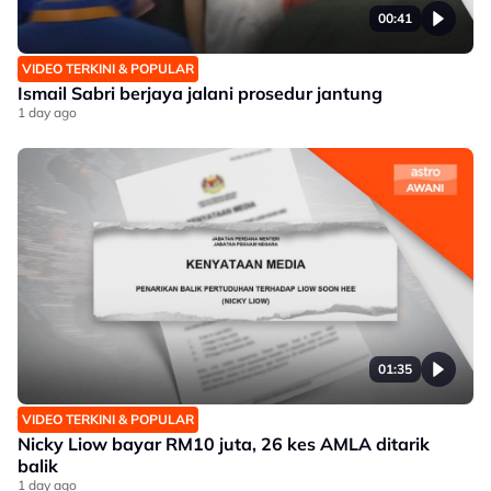
00:41
VIDEO TERKINI & POPULAR
Ismail Sabri berjaya jalani prosedur jantung
1 day ago
01:35
VIDEO TERKINI & POPULAR
Nicky Liow bayar RM10 juta, 26 kes AMLA ditarik
balik
1 day ago