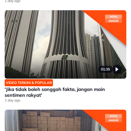
1 day ago
01:35
VIDEO TERKINI & POPULAR
'Jika tidak boleh sanggah fakta, jangan main
sentimen rakyat'
1 day ago