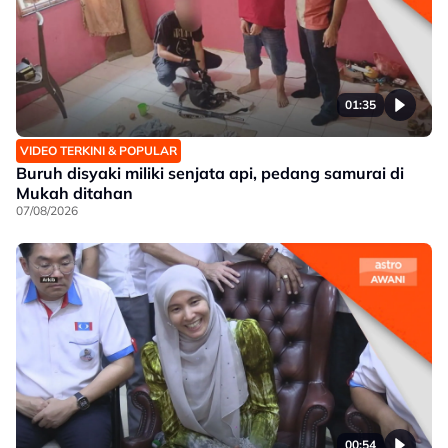
01:35
VIDEO TERKINI & POPULAR
Buruh disyaki miliki senjata api, pedang samurai di
Mukah ditahan
07/08/2026
00:54