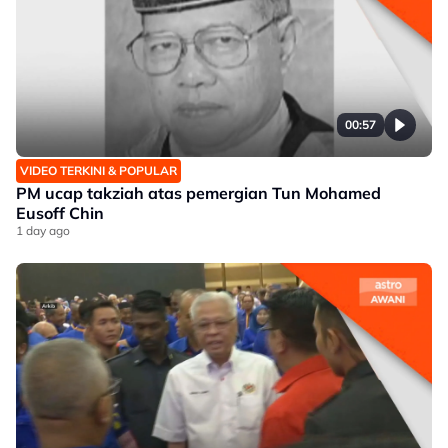
00:57
VIDEO TERKINI & POPULAR
PM ucap takziah atas pemergian Tun Mohamed
Eusoff Chin
1 day ago