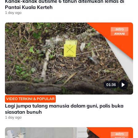
Kanak-kanak autisme 6 tahun ditemukan lemas di
Pantai Kuala Kerteh
1 day ago
01:36
VIDEO TERKINI & POPULAR
Lagi jumpa tulang manusia dalam guni, polis buka
siasatan bunuh
1 day ago