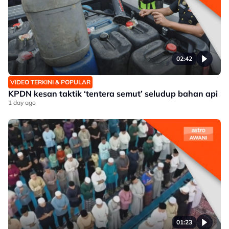
02:42
VIDEO TERKINI & POPULAR
KPDN kesan taktik ‘tentera semut’ seludup bahan api
1 day ago
01:23