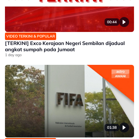
00:44
VIDEO TERKINI & POPULAR
[TERKINI] Exco Kerajaan Negeri Sembilan dijadual
angkat sumpah pada Jumaat
1 day ago
01:38