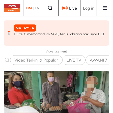
Skip to main content
Select language
Live
Log in
BM
|
EN
MALAYSIA
BISNES
POLITIK
TH teliti memorandum NGO, terus laksana baki syor RCI
Ringgit ditutup rendah berbanding dolar AS menjelang
BN cari formula elak perpecahan undi Melayu - Razlan
pengumuman data pasaran buruh AS
Rafii
Advertisement
Video Terkini & Popular
LIVE TV
AWANI 7:4