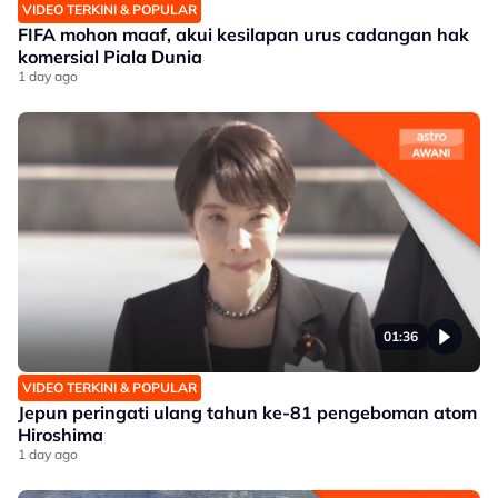
VIDEO TERKINI & POPULAR
FIFA mohon maaf, akui kesilapan urus cadangan hak
komersial Piala Dunia
1 day ago
01:36
VIDEO TERKINI & POPULAR
Jepun peringati ulang tahun ke-81 pengeboman atom
Hiroshima
1 day ago