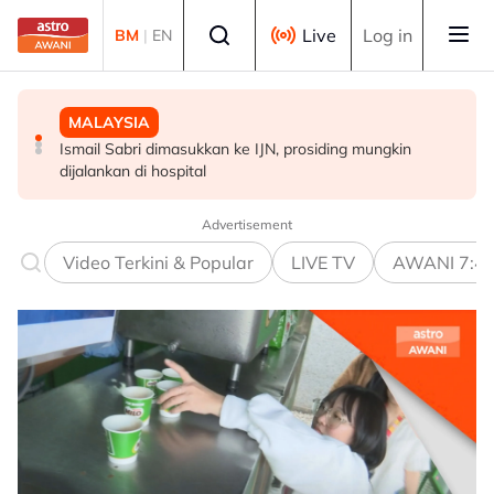
Skip to main content
Select language
Live
Log in
BM
|
EN
MALAYSIA
MALAYSIA
DUNIA
Ismail Sabri dimasukkan ke IJN, prosiding mungkin
Takut bersuara boleh jejas usaha banteras rasuah -
Lapan negara kecam serangan Israel terhadap
dijalankan di hospital
Syed Ahmad Idid
kemudahan kesihatan, infrastruktur awam di Gaza
Advertisement
Video Terkini & Popular
LIVE TV
AWANI 7:4