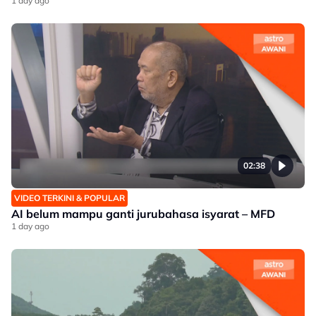
1 day ago
02:38
VIDEO TERKINI & POPULAR
AI belum mampu ganti jurubahasa isyarat – MFD
1 day ago