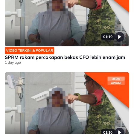
01:10
VIDEO TERKINI & POPULAR
SPRM rakam percakapan bekas CFO lebih enam jam
1 day ago
01:10