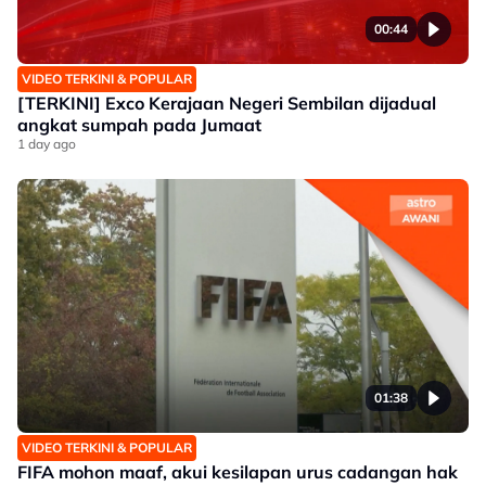
00:44
VIDEO TERKINI & POPULAR
[TERKINI] Exco Kerajaan Negeri Sembilan dijadual
angkat sumpah pada Jumaat
1 day ago
01:38
VIDEO TERKINI & POPULAR
FIFA mohon maaf, akui kesilapan urus cadangan hak