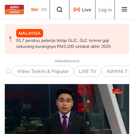
Skip to main content
Select language
Live
Log in
BM
|
EN
MALAYSIA
MALAYSIA
MALAYSIA
91.7 peratus pekerja tetap GLIC, GLC terima gaji
Malaysia, Kemboja komited perkukuh kerjasama
Kerajaan MADANI seimbang jaga kepentingan semua
sekurang-kurangnya RM3,100 setakat akhir 2025
pertahanan
kaum, aliran pendidikan - PM
Advertisement
Video Terkini & Popular
LIVE TV
AWANI 7:4