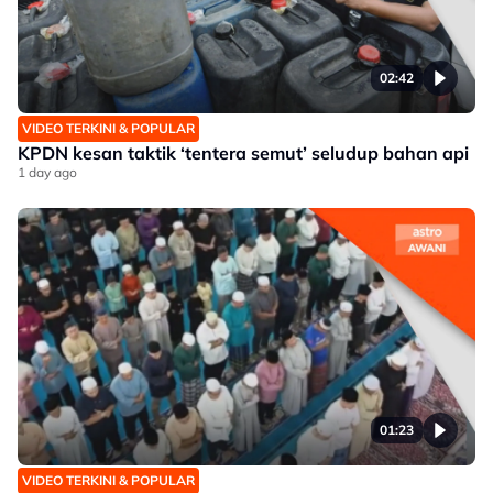
02:42
VIDEO TERKINI & POPULAR
KPDN kesan taktik ‘tentera semut’ seludup bahan api
1 day ago
01:23
VIDEO TERKINI & POPULAR