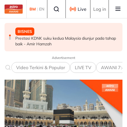
Skip to main content
Select language
Live
Log in
BM
|
EN
BISNES
MALAYSIA
MALAYSIA
Prestasi KDNK suku kedua Malaysia diunjur pada tahap
PDRM perkasa kawalan sempadan dengan AI, dron
Sabah pergiat usaha diplomatik, yakinkan misi asing
baik - Amir Hamzah
keselamatan ESSZone
Advertisement
Video Terkini & Popular
LIVE TV
AWANI 7:4