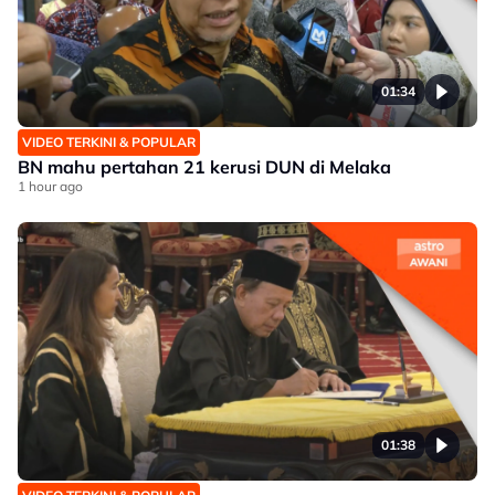
01:34
VIDEO TERKINI & POPULAR
BN mahu pertahan 21 kerusi DUN di Melaka
1 hour ago
01:38