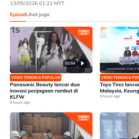
13/05/2026 01:22 MYT
Episod
Lihat juga
02:54
VIDEO TERKINI & POPULAR
VIDEO TERKINI & P
Panasonic Beauty lancar dua
Toyo Tires lanc
inovasi penjagaan rambut di
Malaysia, Keung
KLFW
9 hours ago
9 hours ago