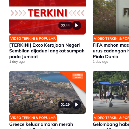
00:44
VIDEO TERKINI & POPULAR
VIDEO TERKINI & P
[TERKINI] Exco Kerajaan Negeri
FIFA mohon maaf
Sembilan dijadual angkat sumpah
urus cadangan h
pada Jumaat
Piala Dunia
1 day ago
1 day ago
01:29
VIDEO TERKINI & POPULAR
VIDEO TERKINI & P
Greece keluar amaran merah
Gelombang haba