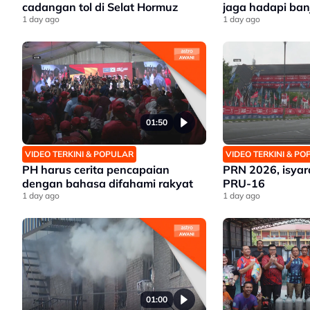
cadangan tol di Selat Hormuz
jaga hadapi banji
1 day ago
1 day ago
01:50
VIDEO TERKINI & POPULAR
VIDEO TERKINI & P
PH harus cerita pencapaian
PRN 2026, isyar
dengan bahasa difahami rakyat
PRU-16
1 day ago
1 day ago
01:00