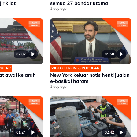
r kilat
semua 27 bandar utama
1 day ago
02:07
01:50
OPULAR
VIDEO TERKINI & POPULAR
at awal ke arah
New York keluar notis henti jualan
e-basikal haram
1 day ago
01:24
02:42