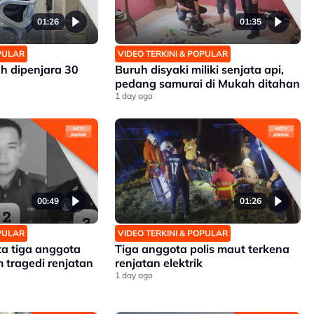
01:26
01:35
OPULAR
VIDEO TERKINI & POPULAR
h dipenjara 30
Buruh disyaki miliki senjata api,
pedang samurai di Mukah ditahan
1 day ago
00:49
01:26
OPULAR
VIDEO TERKINI & POPULAR
ta tiga anggota
Tiga anggota polis maut terkena
 tragedi renjatan
renjatan elektrik
1 day ago