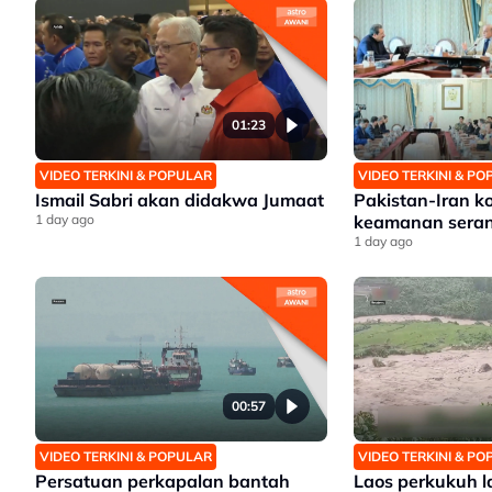
01:23
VIDEO TERKINI & POPULAR
VIDEO TERKINI & P
Ismail Sabri akan didakwa Jumaat
Pakistan-Iran k
1 day ago
keamanan sera
1 day ago
00:57
VIDEO TERKINI & POPULAR
VIDEO TERKINI & P
Persatuan perkapalan bantah
Laos perkukuh l