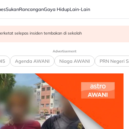
nes
Sukan
Rancangan
Gaya Hidup
Lain-Lain
erketat selepas insiden tembakan di sekolah
satan audio siar sentuh isu sensitiviti agama
Advertisement
45
Agenda AWANI
Niaga AWANI
PRN Negeri S