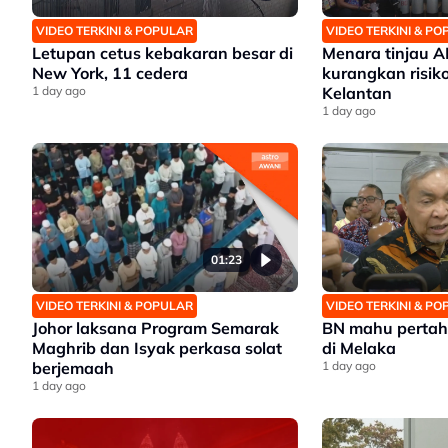
VIDEO TERKINI & POPULAR
VIDEO TERKINI & P
Letupan cetus kebakaran besar di
Menara tinjau 
New York, 11 cedera
kurangkan risiko
1 day ago
Kelantan
1 day ago
01:23
VIDEO TERKINI & POPULAR
VIDEO TERKINI & P
Johor laksana Program Semarak
BN mahu pertah
Maghrib dan Isyak perkasa solat
di Melaka
berjemaah
1 day ago
1 day ago