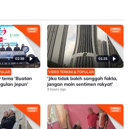
02:38
01:35
OPULAR
VIDEO TERKINI & POPULAR
ar tema ‘Buatan
'Jika tidak boleh sanggah fakta,
gulan Jepun’
jangan main sentimen rakyat'
9 hours ago