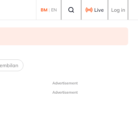
Select language
Live
Log in
BM
|
EN
embilan
Advertisement
Advertisement