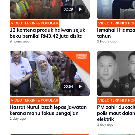
02:29
VIDEO TERKINI & POPULAR
VIDEO TERKINI & P
12 kontena produk haiwan sejuk
Ismahalil Hamza
beku bernilai RM3.42 juta disita
tahun
9 hours ago
9 hours ago
00:54
VIDEO TERKINI & POPULAR
VIDEO TERKINI & P
Hasrat Nurul Izzah lepas jawatan
PM zahir dukaci
kerana mahu fokus pengajian
polis maut dalam
1 day ago
elektrik
1 day ago