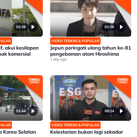
01:38
01:36
OPULAR
VIDEO TERKINI & POPULAR
, akui kesilapan
Jepun peringati ulang tahun ke-81
ak komersial
pengeboman atom Hiroshima
1 day ago
01:44
08:24
OPULAR
VIDEO TERKINI & POPULAR
 Korea Selatan
Kelestarian bukan lagi sekadar