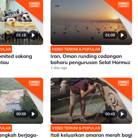
01:16
01:09
OPULAR
VIDEO TERKINI & POPULAR
omited sokong
Iran, Oman runding cadangan
ntau
baharu pengurusan Selat Hormuz
1 day ago
00:59
00:43
OPULAR
VIDEO TERKINI & POPULAR
angkah berjaga-
Itali keluarkan amaran merah bagi