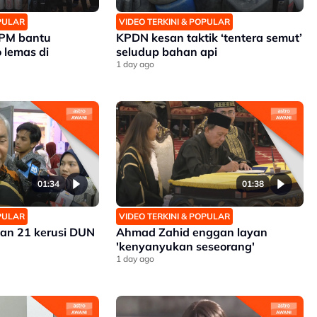
OPULAR
VIDEO TERKINI & POPULAR
APM bantu
KPDN kesan taktik ‘tentera semut’
 lemas di
seludup bahan api
1 day ago
01:34
01:38
OPULAR
VIDEO TERKINI & POPULAR
an 21 kerusi DUN
Ahmad Zahid enggan layan
'kenyanyukan seseorang'
1 day ago