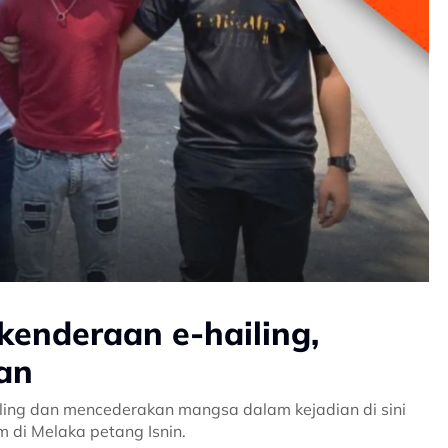
kenderaan e-hailing,
an
ling dan mencederakan mangsa dalam kejadian di sini
m di Melaka petang Isnin.