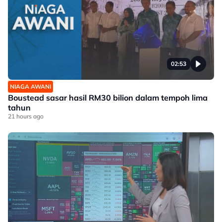
02:53
NIAGA AWANI
Boustead sasar hasil RM30 bilion dalam tempoh lima
tahun
21 hours ago