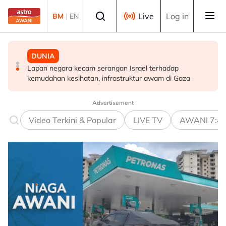
Skip to main content
Select language
Live
Log in
BM
|
EN
DUNIA
MALAYSIA
MALAYSIA
Lapan negara kecam serangan Israel terhadap
Ismail Sabri dimasukkan ke IJN, prosiding mungkin
Takut bersuara boleh jejas usaha banteras rasuah -
kemudahan kesihatan, infrastruktur awam di Gaza
dijalankan di hospital
Syed Ahmad Idid
Advertisement
Video Terkini & Popular
LIVE TV
AWANI 7:4