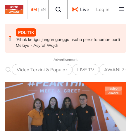
Skip to main content
Select language
Live
Log in
BM
|
EN
POLITIK
MALAYSIA
MALAYSIA
'Pihak ketiga' jangan ganggu usaha persefahaman parti
RCI Tabung Haji: SPRM, PDRM, LHDN mula 'gempur'
Isu dadah juruterbang: AADK sokong tindakan tegas
Melayu - Asyraf Wajdi
individu terlibat siasatan
MAG, tawar kepakaran pemeriksaan ketat
Advertisement
Video Terkini & Popular
LIVE TV
AWANI 7:4