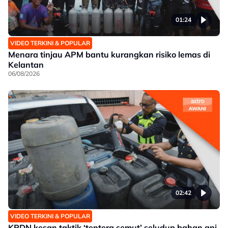
01:24
VIDEO TERKINI & POPULAR
Menara tinjau APM bantu kurangkan risiko lemas di
Kelantan
06/08/2026
02:42
VIDEO TERKINI & POPULAR
KPDN kesan taktik ‘tentera semut’ seludup bahan api