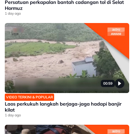
Persatuan perkapalan bantah cadangan tol di Selat
Hormuz
1 day ago
00:59
VIDEO TERKINI & POPULAR
Laos perkukuh langkah berjaga-jaga hadapi banjir
kilat
1 day ago