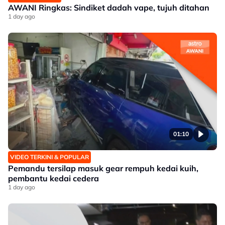
AWANI Ringkas: Sindiket dadah vape, tujuh ditahan
1 day ago
01:10
VIDEO TERKINI & POPULAR
Pemandu tersilap masuk gear rempuh kedai kuih,
pembantu kedai cedera
1 day ago