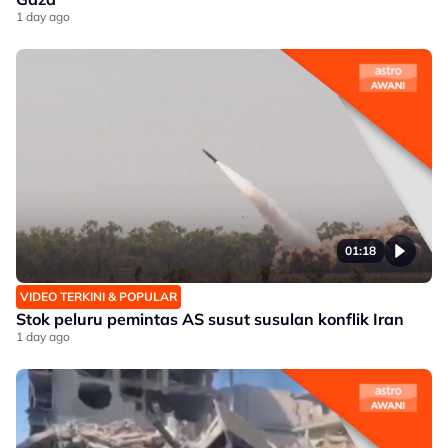
1 day ago
01:18
VIDEO TERKINI & POPULAR
Stok peluru pemintas AS susut susulan konflik Iran
1 day ago