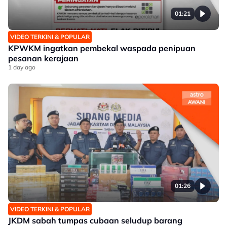
01:21
VIDEO TERKINI & POPULAR
KPWKM ingatkan pembekal waspada penipuan
pesanan kerajaan
1 day ago
01:26
VIDEO TERKINI & POPULAR
JKDM sabah tumpas cubaan seludup barang