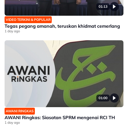
01:13
VIDEO TERKINI & POPULAR
Tegas pegang amanah, teruskan khidmat cemerlang
1 day ago
01:00
AWANI RINGKAS
AWANI Ringkas: Siasatan SPRM mengenai RCI TH
1 day ago