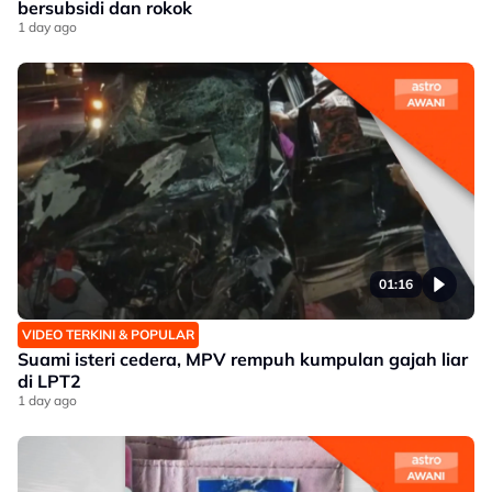
bersubsidi dan rokok
1 day ago
01:16
VIDEO TERKINI & POPULAR
Suami isteri cedera, MPV rempuh kumpulan gajah liar
di LPT2
1 day ago