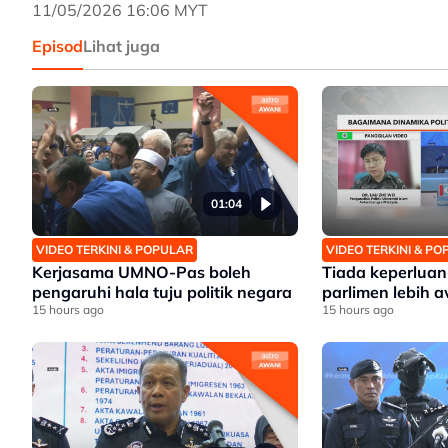
11/05/2026 16:06 MYT
Episod
Lihat juga
01:04
VIDEO TERKINI & POPULAR
VIDEO TERKINI & P
Kerjasama UMNO-Pas boleh
Tiada keperlua
pengaruhi hala tuju politik negara
parlimen lebih a
15 hours ago
15 hours ago