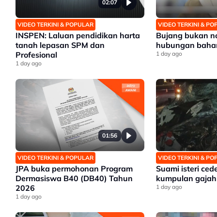
02:07
VIDEO TERKINI & POPULAR
VIDEO TERKINI & P
INSPEN: Laluan pendidikan harta
Bujang bukan no
tanah lepasan SPM dan
hubungan baha
Profesional
1 day ago
1 day ago
01:56
VIDEO TERKINI & POPULAR
VIDEO TERKINI & P
JPA buka permohonan Program
Suami isteri ce
Dermasiswa B40 (DB40) Tahun
kumpulan gajah 
2026
1 day ago
1 day ago