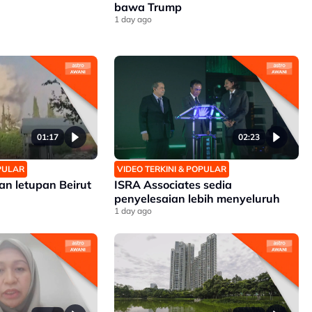
bawa Trump
1 day ago
01:17
02:23
OPULAR
VIDEO TERKINI & POPULAR
an letupan Beirut
ISRA Associates sedia
penyelesaian lebih menyeluruh
1 day ago