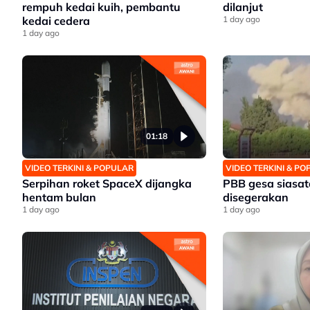
rempuh kedai kuih, pembantu
dilanjut
kedai cedera
1 day ago
1 day ago
01:18
VIDEO TERKINI & POPULAR
VIDEO TERKINI & P
Serpihan roket SpaceX dijangka
PBB gesa siasat
hentam bulan
disegerakan
1 day ago
1 day ago