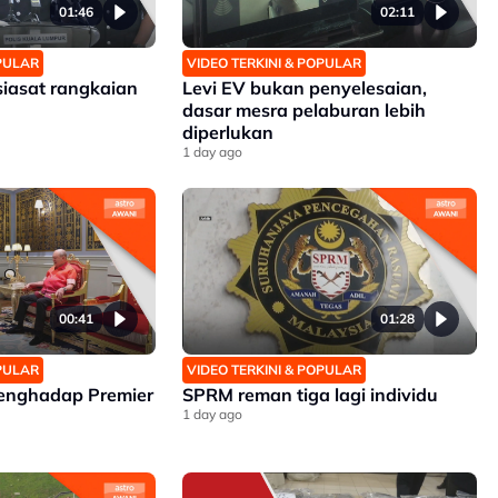
01:46
02:11
OPULAR
VIDEO TERKINI & POPULAR
siasat rangkaian
Levi EV bukan penyelesaian,
dasar mesra pelaburan lebih
diperlukan
1 day ago
00:41
01:28
OPULAR
VIDEO TERKINI & POPULAR
enghadap Premier
SPRM reman tiga lagi individu
1 day ago