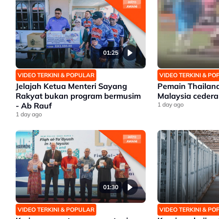
01:25
VIDEO TERKINI & POPULAR
VIDEO TERKINI & P
Jelajah Ketua Menteri Sayang
Pemain Thailan
Rakyat bukan program bermusim
Malaysia cedera
- Ab Rauf
1 day ago
1 day ago
01:30
VIDEO TERKINI & POPULAR
VIDEO TERKINI & P