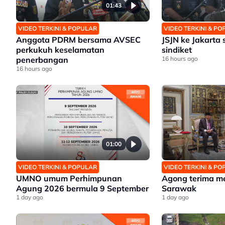
01:43
VIDEO TERKINI & POPULAR
VIDEO TERKINI & P
Anggota PDRM bersama AVSEC
JSJN ke Jakarta 
perkukuh keselamatan
sindiket
penerbangan
16 hours ago
16 hours ago
01:00
VIDEO TERKINI & POPULAR
VIDEO TERKINI & P
UMNO umum Perhimpunan
Agong terima m
Agung 2026 bermula 9 September
Sarawak
1 day ago
1 day ago