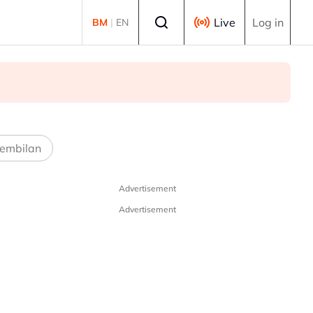
Select language
Live
Log in
BM
|
EN
embilan
Advertisement
Advertisement