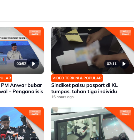
00:52
02:11
OPULAR
VIDEO TERKINI & POPULAR
n PM Anwar bubar
Sindiket palsu pasport di KL
wal – Penganalisis
tumpas, tahan tiga individu
16 hours ago