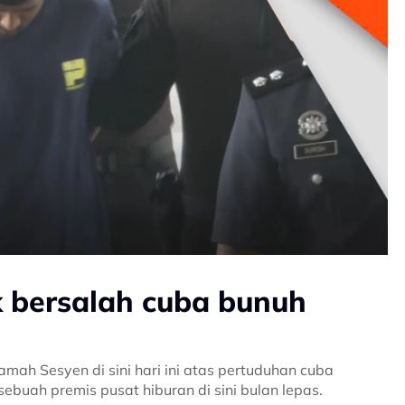
 bersalah cuba bunuh
mah Sesyen di sini hari ini atas pertuduhan cuba
buah premis pusat hiburan di sini bulan lepas.