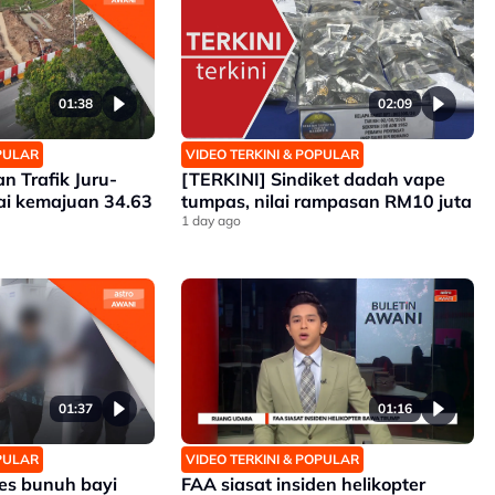
01:38
02:09
OPULAR
VIDEO TERKINI & POPULAR
n Trafik Juru-
[TERKINI] Sindiket dadah vape
ai kemajuan 34.63
tumpas, nilai rampasan RM10 juta
1 day ago
01:37
01:16
OPULAR
VIDEO TERKINI & POPULAR
es bunuh bayi
FAA siasat insiden helikopter