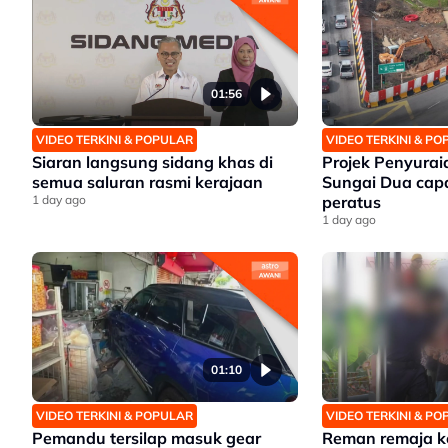
01:56
VIDEO TERKINI & POPULAR
VIDEO TERKINI & P
Siaran langsung sidang khas di
Projek Penyuraia
semua saluran rasmi kerajaan
Sungai Dua cap
1 day ago
peratus
1 day ago
01:10
VIDEO TERKINI & POPULAR
VIDEO TERKINI & P
Pemandu tersilap masuk gear
Reman remaja k