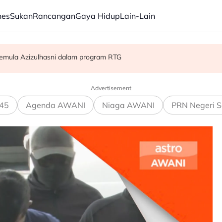
nes
Sukan
Rancangan
Gaya Hidup
Lain-Lain
gelaran dunia di Tokyo
mula Azizulhasni dalam program RTG
tera diganti penjara 40 tahun, 12 sebatan
Advertisement
45
Agenda AWANI
Niaga AWANI
PRN Negeri S