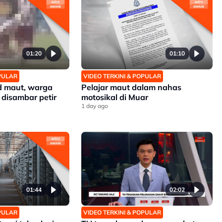
01:20
01:10
OPULAR
VIDEO TERKINI & POPULAR
d maut, warga
Pelajar maut dalam nahas
 disambar petir
motosikal di Muar
1 day ago
01:44
02:02
OPULAR
VIDEO TERKINI & POPULAR