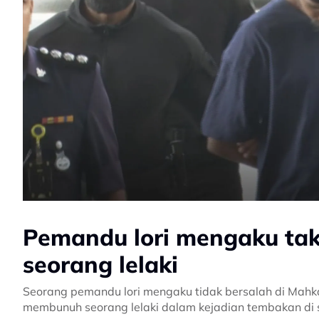
Pemandu lori mengaku tak
seorang lelaki
Seorang pemandu lori mengaku tidak bersalah di Mahka
membunuh seorang lelaki dalam kejadian tembakan di se