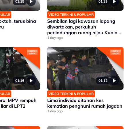
03:15
01:39
OPULAR
VIDEO TERKINI & POPULAR
ktah, terus bina
Sembilan lagi kawasan lapang
ru
diwartakan, perkukuh
perlindungan ruang hijau Kuala
Lumpur
1 day ago
01:16
01:12
OPULAR
VIDEO TERKINI & POPULAR
dera, MPV rempuh
Lima individu ditahan kes
liar di LPT2
kematian penghuni rumah jagaan
1 day ago