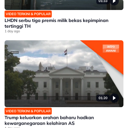
01:33
VIDEO TERKINI & POPULAR
LHDN serbu tiga premis milik bekas kepimpinan
tertinggi TH
1 day ago
01:20
VIDEO TERKINI & POPULAR
Trump keluarkan arahan baharu hadkan
kewarganegaraan kelahiran AS