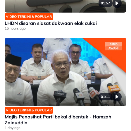
01:57
VIDEO TERKINI & POPULAR
LHDN disaran siasat dakwaan elak cukai
15 hours ago
01:11
VIDEO TERKINI & POPULAR
Majlis Penasihat Parti bakal dibentuk - Hamzah
Zainuddin
1 day ago