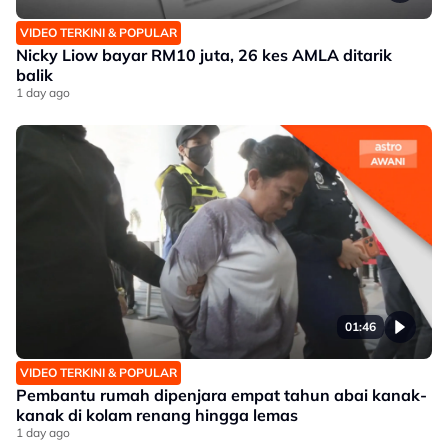
VIDEO TERKINI & POPULAR
Nicky Liow bayar RM10 juta, 26 kes AMLA ditarik
balik
1 day ago
01:46
VIDEO TERKINI & POPULAR
Pembantu rumah dipenjara empat tahun abai kanak-
kanak di kolam renang hingga lemas
1 day ago