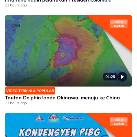
13 hours ago
01:25
VIDEO TERKINI & POPULAR
Taufan Dolphin landa Okinawa, menuju ke China
13 hours ago