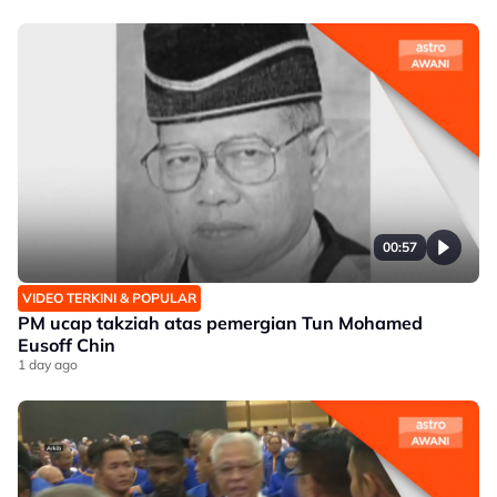
00:57
VIDEO TERKINI & POPULAR
PM ucap takziah atas pemergian Tun Mohamed
Eusoff Chin
1 day ago