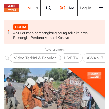
Skip to main content
Select language
Live
Log in
BM
|
EN
DUNIA
DUNIA
DUNIA
Ahli Parlimen pembangkang baling telur ke arah
Taufan Dolphin landa Okinawa, China bersiap sedia
Media kerajaan Iran kongsi video lama Pemimpin
Pemangku Perdana Menteri Kosovo
hadapi impak ribut
Tertinggi ketika spekulasi kesihatan terus memuncak
Advertisement
Video Terkini & Popular
LIVE TV
AWANI 7:4