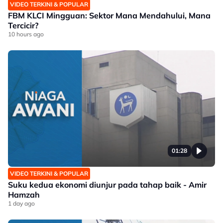
VIDEO TERKINI & POPULAR
FBM KLCI Mingguan: Sektor Mana Mendahului, Mana
Tercicir?
10 hours ago
01:28
VIDEO TERKINI & POPULAR
Suku kedua ekonomi diunjur pada tahap baik - Amir
Hamzah
1 day ago