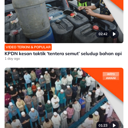
02:42
VIDEO TERKINI & POPULAR
KPDN kesan taktik ‘tentera semut’ seludup bahan api
1 day ago
01:23