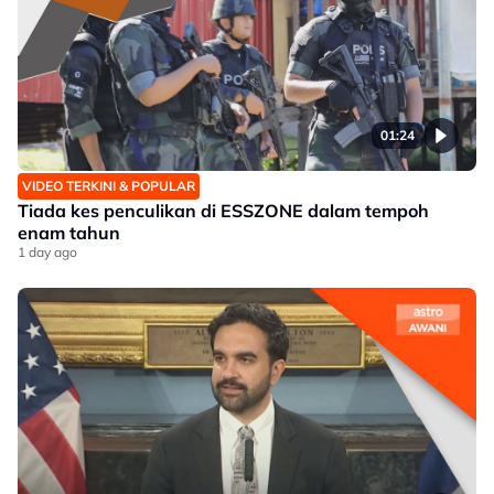
01:24
VIDEO TERKINI & POPULAR
Tiada kes penculikan di ESSZONE dalam tempoh
enam tahun
1 day ago