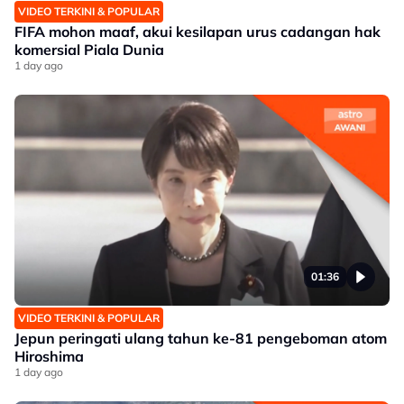
VIDEO TERKINI & POPULAR
FIFA mohon maaf, akui kesilapan urus cadangan hak
komersial Piala Dunia
1 day ago
01:36
VIDEO TERKINI & POPULAR
Jepun peringati ulang tahun ke-81 pengeboman atom
Hiroshima
1 day ago