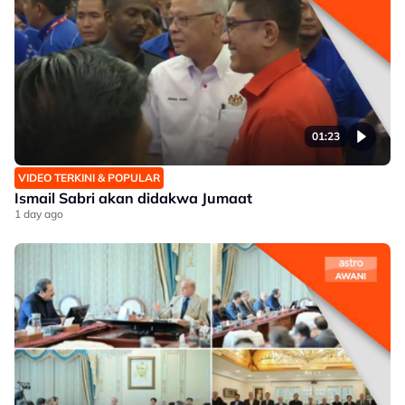
01:23
VIDEO TERKINI & POPULAR
Ismail Sabri akan didakwa Jumaat
1 day ago