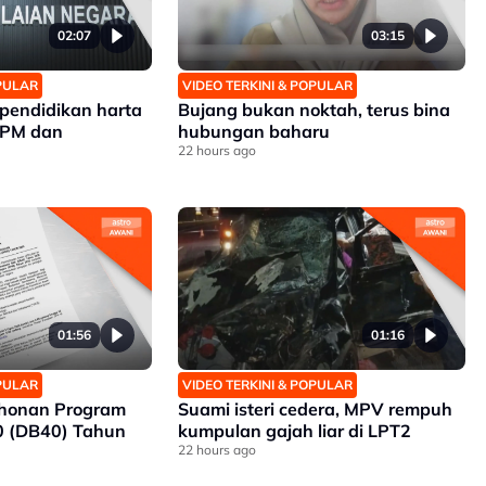
02:07
03:15
OPULAR
VIDEO TERKINI & POPULAR
pendidikan harta
Bujang bukan noktah, terus bina
SPM dan
hubungan baharu
22 hours ago
01:56
01:16
OPULAR
VIDEO TERKINI & POPULAR
honan Program
Suami isteri cedera, MPV rempuh
 (DB40) Tahun
kumpulan gajah liar di LPT2
22 hours ago