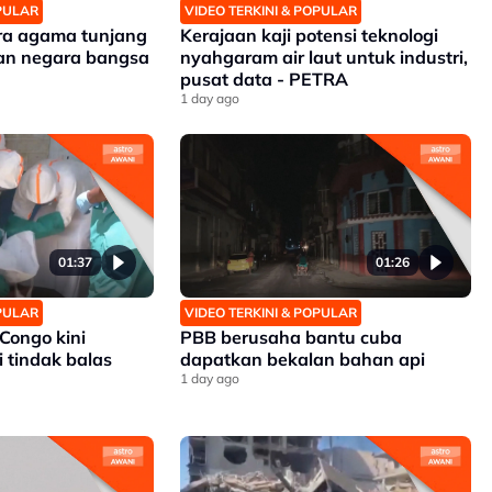
OPULAR
VIDEO TERKINI & POPULAR
ra agama tunjang
Kerajaan kaji potensi teknologi
an negara bangsa
nyahgaram air laut untuk industri,
pusat data - PETRA
1 day ago
01:37
01:26
OPULAR
VIDEO TERKINI & POPULAR
Congo kini
PBB berusaha bantu cuba
i tindak balas
dapatkan bekalan bahan api
1 day ago