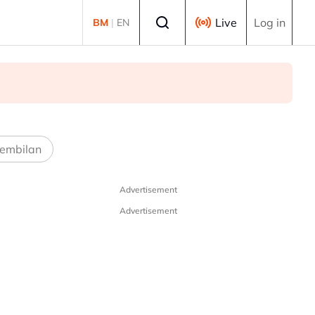
Select language
Live
Log in
BM
|
EN
embilan
Advertisement
Advertisement