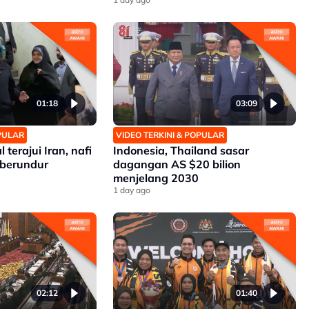
01:18
03:09
OPULAR
VIDEO TERKINI & POPULAR
terajui Iran, nafi
Indonesia, Thailand sasar
berundur
dagangan AS $20 bilion
menjelang 2030
1 day ago
02:12
01:40