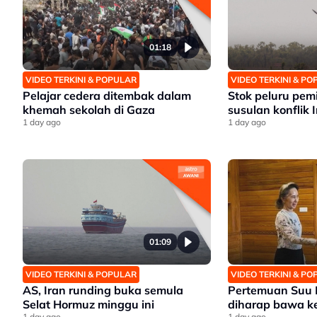
01:18
VIDEO TERKINI & POPULAR
VIDEO TERKINI & P
Pelajar cedera ditembak dalam
Stok peluru pem
khemah sekolah di Gaza
susulan konflik 
1 day ago
1 day ago
01:09
VIDEO TERKINI & POPULAR
VIDEO TERKINI & P
AS, Iran runding buka semula
Pertemuan Suu 
Selat Hormuz minggu ini
diharap bawa ke
1 day ago
1 day ago