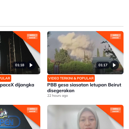
01:18
01:17
OPULAR
VIDEO TERKINI & POPULAR
SpaceX dijangka
PBB gesa siasatan letupan Beirut
disegerakan
22 hours ago