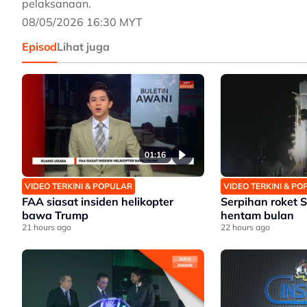
pelaksanaan.
08/05/2026 16:30 MYT
Episod
Lihat juga
01:16
VIDEO TERKINI & POPULAR
VIDEO TERKINI & P
FAA siasat insiden helikopter
Serpihan roket 
bawa Trump
hentam bulan
21 hours ago
22 hours ago