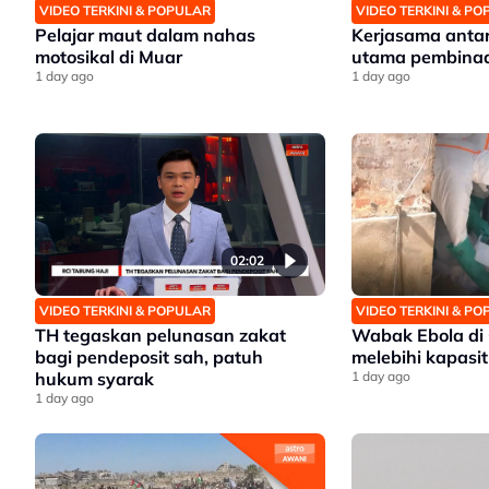
VIDEO TERKINI & POPULAR
VIDEO TERKINI & P
Pelajar maut dalam nahas
Kerjasama anta
motosikal di Muar
utama pembina
1 day ago
1 day ago
02:02
VIDEO TERKINI & POPULAR
VIDEO TERKINI & P
TH tegaskan pelunasan zakat
Wabak Ebola di 
bagi pendeposit sah, patuh
melebihi kapasit
hukum syarak
1 day ago
1 day ago