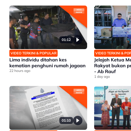
01:12
VIDEO TERKINI & POPULAR
VIDEO TERKINI & P
Lima individu ditahan kes
Jelajah Ketua M
kematian penghuni rumah jagaan
Rakyat bukan p
22 hours ago
- Ab Rauf
1 day ago
01:10