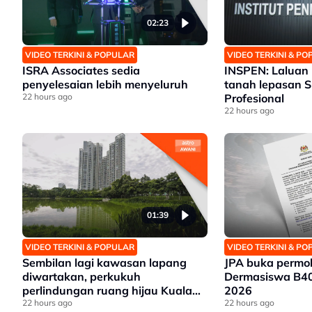
02:23
VIDEO TERKINI & POPULAR
VIDEO TERKINI & P
ISRA Associates sedia
INSPEN: Laluan 
penyelesaian lebih menyeluruh
tanah lepasan 
22 hours ago
Profesional
22 hours ago
01:39
VIDEO TERKINI & POPULAR
VIDEO TERKINI & P
Sembilan lagi kawasan lapang
JPA buka permo
diwartakan, perkukuh
Dermasiswa B40
perlindungan ruang hijau Kuala
2026
Lumpur
22 hours ago
22 hours ago