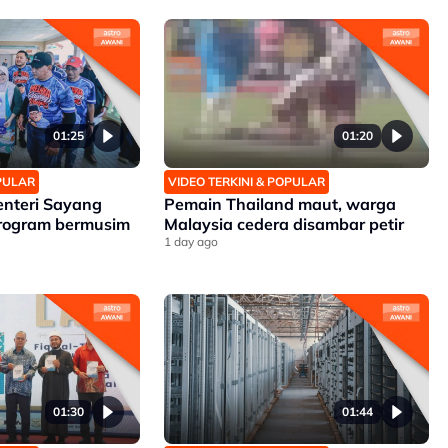
01:25
01:20
OPULAR
VIDEO TERKINI & POPULAR
enteri Sayang
Pemain Thailand maut, warga
rogram bermusim
Malaysia cedera disambar petir
1 day ago
01:30
01:44