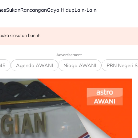
nes
Sukan
Rancangan
Gaya Hidup
Lain-Lain
 ketika siaran langsung
u semula dalam buangan
 buka siasatan bunuh
Advertisement
45
Agenda AWANI
Niaga AWANI
PRN Negeri S