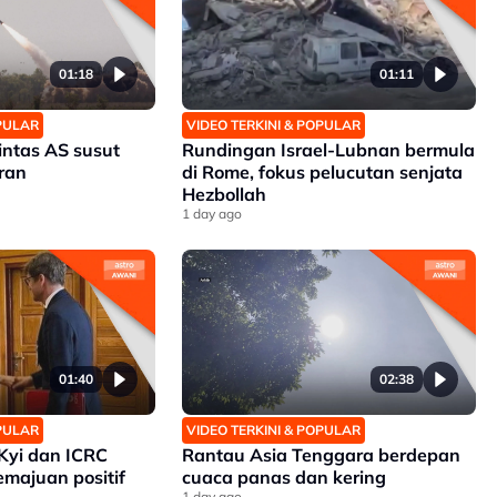
01:18
01:11
OPULAR
VIDEO TERKINI & POPULAR
intas AS susut
Rundingan Israel-Lubnan bermula
Iran
di Rome, fokus pelucutan senjata
Hezbollah
1 day ago
01:40
02:38
OPULAR
VIDEO TERKINI & POPULAR
Kyi dan ICRC
Rantau Asia Tenggara berdepan
majuan positif
cuaca panas dan kering
1 day ago