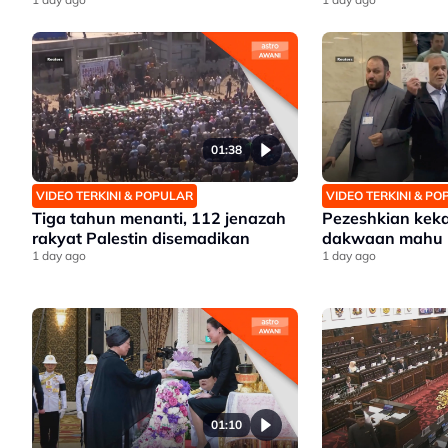
01:38
VIDEO TERKINI & POPULAR
VIDEO TERKINI & P
Tiga tahun menanti, 112 jenazah
Pezeshkian kekal 
rakyat Palestin disemadikan
dakwaan mahu 
1 day ago
1 day ago
01:10