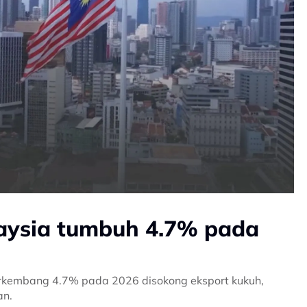
aysia tumbuh 4.7% pada
rkembang 4.7% pada 2026 disokong eksport kukuh,
an.