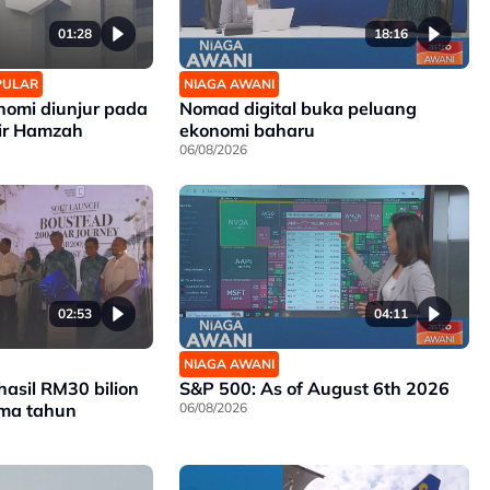
01:28
18:16
OPULAR
NIAGA AWANI
nomi diunjur pada
Nomad digital buka peluang
mir Hamzah
ekonomi baharu
06/08/2026
02:53
04:11
NIAGA AWANI
hasil RM30 bilion
S&P 500: As of August 6th 2026
ima tahun
06/08/2026