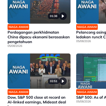
01:38
NIAGA AWANI
NIAGA AWANI
Perdagangan perkhidmatan
Pelancong asing
China dipacu ekonomi berasaskan
ledakan runcit 
pengetahuan
05/08/2026
05/08/2026
02:51
NIAGA AWANI
NIAGA AWANI
Dow, S&P 500 close at record on
S&P 500: As of 
AI-linked earnings, Mideast deal
05/08/2026