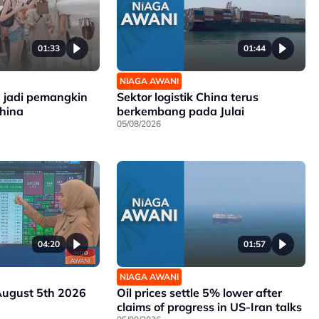
01:33
01:44
NIAGA AWANI
 jadi pemangkin
Sektor logistik China terus
China
berkembang pada Julai
05/08/2026
04:20
01:57
NIAGA AWANI
August 5th 2026
Oil prices settle 5% lower after
claims of progress in US-Iran talks