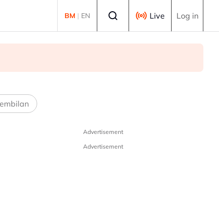
Select language
Live
Log in
BM
|
EN
embilan
Advertisement
Advertisement