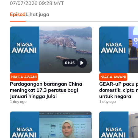
07/07/2026 09:28 MYT
Episod
Lihat juga
01:46
NIAGA AWANI
NIAGA AWANI
Perdagangan barangan China
GEAR-uP pacu p
meningkat 17.3 peratus bagi
domestik, cipta 
Januari hingga Julai
untuk negara
1 day ago
1 day ago