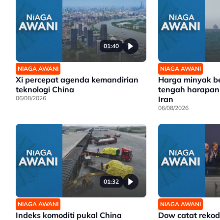
01:40
NIAGA AWANI
NIAGA AWANI
Xi percepat agenda kemandirian
Harga minyak b
teknologi China
tengah harapan 
06/08/2026
Iran
06/08/2026
01:32
NIAGA AWANI
NIAGA AWANI
Indeks komoditi pukal China
Dow catat reko