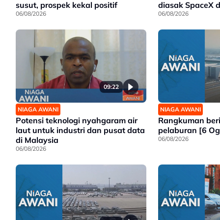
susut, prospek kekal positif
diasak SpaceX 
06/08/2026
06/08/2026
09:22
NIAGA AWANI
NIAGA AWANI
Potensi teknologi nyahgaram air
Rangkuman berit
laut untuk industri dan pusat data
pelaburan [6 Og
di Malaysia
06/08/2026
06/08/2026