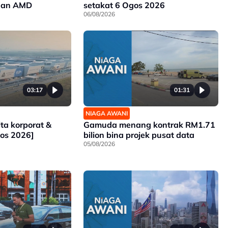
dan AMD
setakat 6 Ogos 2026
06/08/2026
03:17
01:31
NIAGA AWANI
a korporat &
Gamuda menang kontrak RM1.71
os 2026]
bilion bina projek pusat data
05/08/2026