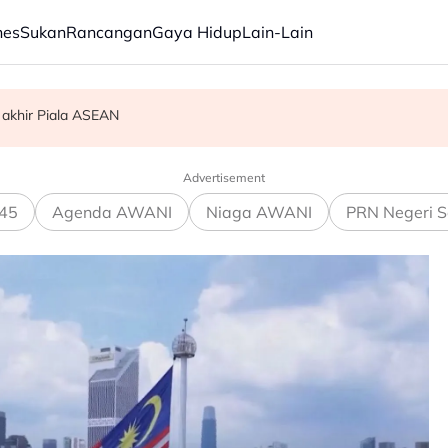
nes
Sukan
Rancangan
Gaya Hidup
Lain-Lain
 akhir Piala ASEAN
am ikan
Advertisement
45
Agenda AWANI
Niaga AWANI
PRN Negeri S