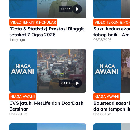
00:37
VIDEO TERKINI & POPULAR
VIDEO TERKINI & P
[Data & Statistik] Prestasi Ringgit
Suku kedua eko
setakat 7 Ogos 2026
tahap baik - A
1 day ago
06/08/2026
04:07
NIAGA AWANI
NIAGA AWANI
CVS jatuh, MetLife dan DoorDash
Boustead sasar 
Bersinar
dalam tempoh l
06/08/2026
06/08/2026