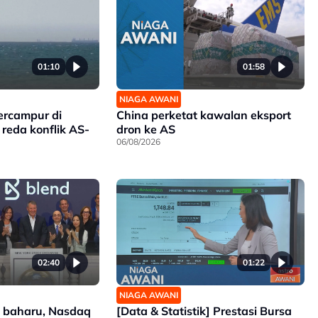
01:10
01:58
NIAGA AWANI
ercampur di
China perketat kawalan eksport
reda konflik AS-
dron ke AS
06/08/2026
02:40
01:22
NIAGA AWANI
d baharu, Nasdaq
[Data & Statistik] Prestasi Bursa