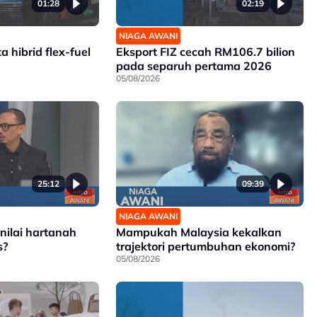
01:28
02:19
NIAGA AWANI
a hibrid flex-fuel
Eksport FIZ cecah RM106.7 bilion
pada separuh pertama 2026
05/08/2026
25:12
09:39
NIAGA AWANI
 nilai hartanah
Mampukah Malaysia kekalkan
s?
trajektori pertumbuhan ekonomi?
05/08/2026