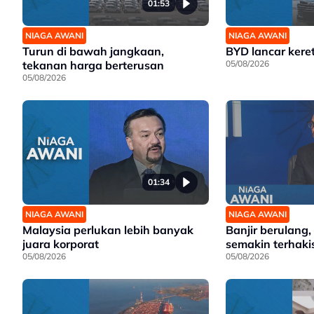
01:53
NIAGA AWANI
NIAGA AWANI
Turun di bawah jangkaan,
BYD lancar keret
tekanan harga berterusan
05/08/2026
05/08/2026
01:34
NIAGA AWANI
NIAGA AWANI
Malaysia perlukan lebih banyak
Banjir berulang,
juara korporat
semakin terhaki
05/08/2026
05/08/2026