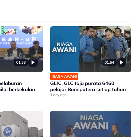
01:38
01:54
NIAGA AWANI
elaburan
GLIC, GLC taja purata 6460
nilai berkekalan
pelajar Bumiputera setiap tahun
1 day ago