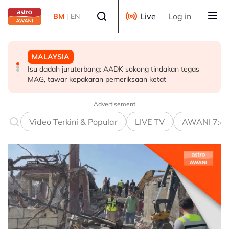
Skip to main content
Select language
Live
Log in
BM
|
EN
MALAYSIA
MALAYSIA
MALAYSIA
Isu dadah juruterbang: AADK sokong tindakan tegas
JSJ gempur kegiatan persundalan warga asing, 59
Kes penagihan dadah di Terengganu turun 7.2 peratus -
MAG, tawar kepakaran pemeriksaan ketat
dicekup
AADK
Advertisement
Video Terkini & Popular
LIVE TV
AWANI 7:4