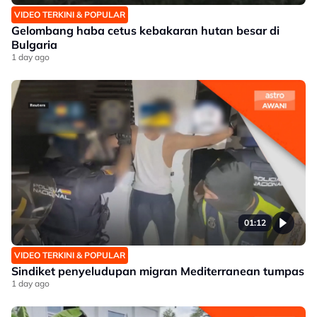
VIDEO TERKINI & POPULAR
Gelombang haba cetus kebakaran hutan besar di
Bulgaria
1 day ago
01:12
VIDEO TERKINI & POPULAR
Sindiket penyeludupan migran Mediterranean tumpas
1 day ago