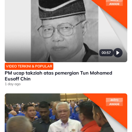
00:57
VIDEO TERKINI & POPULAR
PM ucap takziah atas pemergian Tun Mohamed
Eusoff Chin
1 day ago