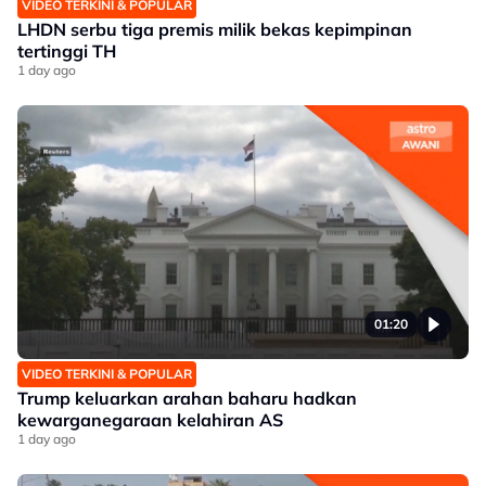
VIDEO TERKINI & POPULAR
LHDN serbu tiga premis milik bekas kepimpinan
tertinggi TH
1 day ago
01:20
VIDEO TERKINI & POPULAR
Trump keluarkan arahan baharu hadkan
kewarganegaraan kelahiran AS
1 day ago