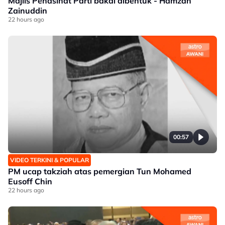
Majlis Penasihat Parti bakal dibentuk - Hamzah
Zainuddin
22 hours ago
00:57
VIDEO TERKINI & POPULAR
PM ucap takziah atas pemergian Tun Mohamed
Eusoff Chin
22 hours ago