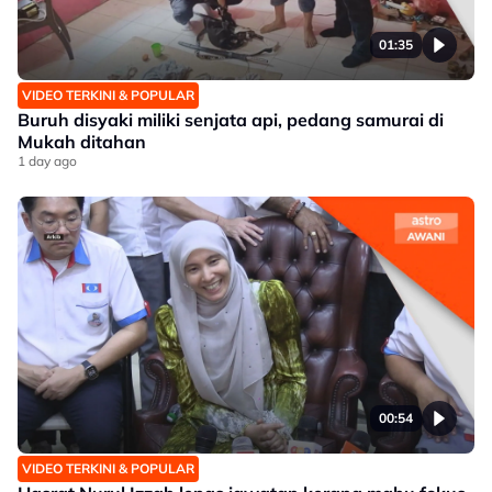
01:35
VIDEO TERKINI & POPULAR
Buruh disyaki miliki senjata api, pedang samurai di
Mukah ditahan
1 day ago
00:54
VIDEO TERKINI & POPULAR