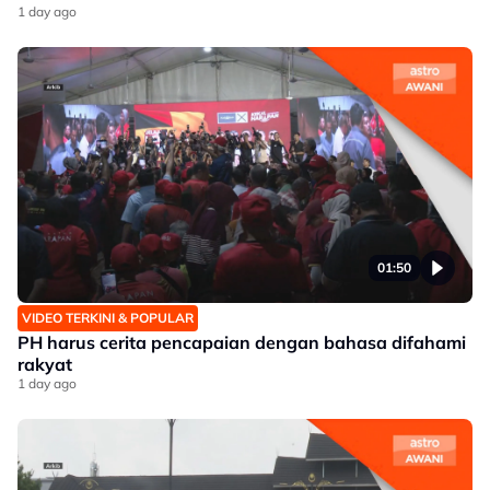
1 day ago
01:50
VIDEO TERKINI & POPULAR
PH harus cerita pencapaian dengan bahasa difahami
rakyat
1 day ago