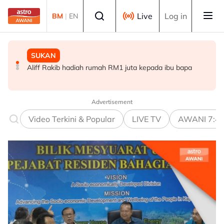
Skip to main content
Select language
Live
Log in
BM
|
EN
SUKAN
DUNIA
SUKAN
Aliff Rakib hadiah rumah RM1 juta kepada ibu bapa
Syarikat Minyak Nasional Abu Dhabi terkena serangan
Hakim Danish kekal bersama MSi Racing Team musim
peluru berpandu di Selat Hormuz
depan
Advertisement
Video Terkini & Popular
LIVE TV
AWANI 7:4