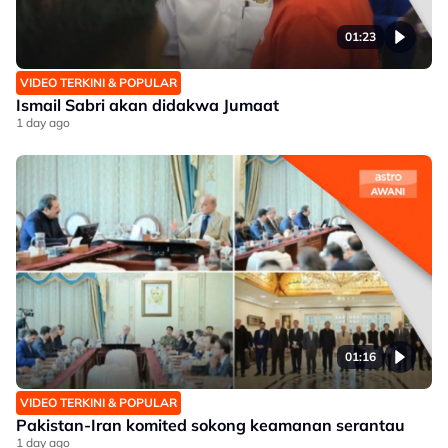
01:23
VIDEO TERKINI & POPULAR
Ismail Sabri akan didakwa Jumaat
1 day ago
01:16
VIDEO TERKINI & POPULAR
Pakistan-Iran komited sokong keamanan serantau
1 day ago