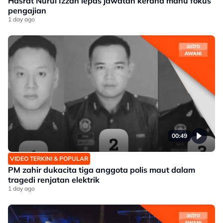
Hasrat Nurul Izzah lepas jawatan kerana mahu fokus
pengajian
1 day ago
00:49
VIDEO TERKINI & POPULAR
PM zahir dukacita tiga anggota polis maut dalam
tragedi renjatan elektrik
1 day ago