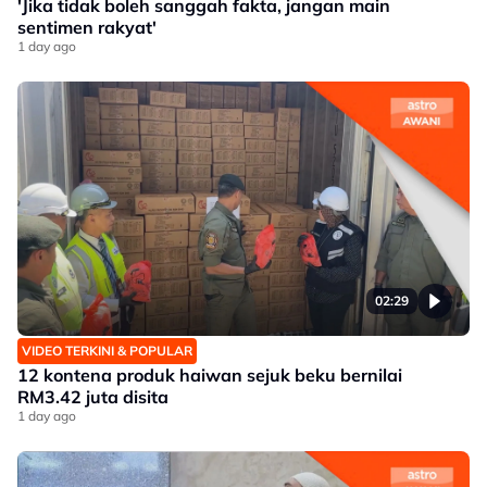
'Jika tidak boleh sanggah fakta, jangan main
sentimen rakyat'
1 day ago
02:29
VIDEO TERKINI & POPULAR
12 kontena produk haiwan sejuk beku bernilai
RM3.42 juta disita
1 day ago