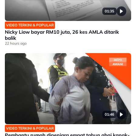
01:35
VIDEO TERKINI & POPULAR
Nicky Liow bayar RM10 juta, 26 kes AMLA ditarik
balik
22 hours ago
01:46
VIDEO TERKINI & POPULAR
Pembantu rumah dipenjara empat tahun abai kanak-