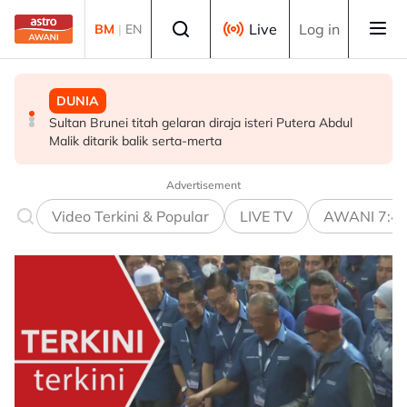
Skip to main content
Select language
Live
Log in
BM
|
EN
DUNIA
MALAYSIA
POLITIK
Sultan Brunei titah gelaran diraja isteri Putera Abdul
Terengganu adakan sesi libat urus bincang isu
Tiada keperluan PRU16 awal, parti komponen kekal
Malik ditarik balik serta-merta
kerosakan terumbu karang di Pulau Redang
sokong PM - Fahmi
Advertisement
Video Terkini & Popular
LIVE TV
AWANI 7:4