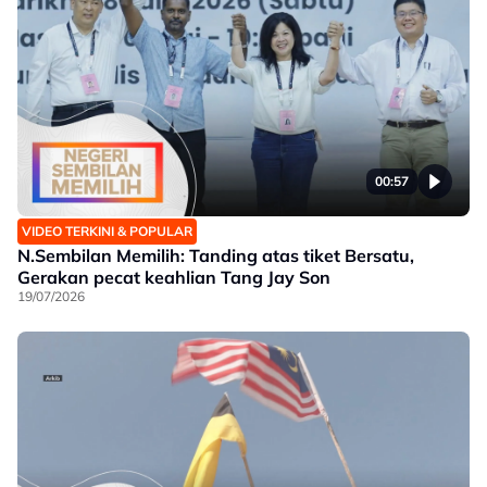
00:57
VIDEO TERKINI & POPULAR
N.Sembilan Memilih: Tanding atas tiket Bersatu,
Gerakan pecat keahlian Tang Jay Son
19/07/2026