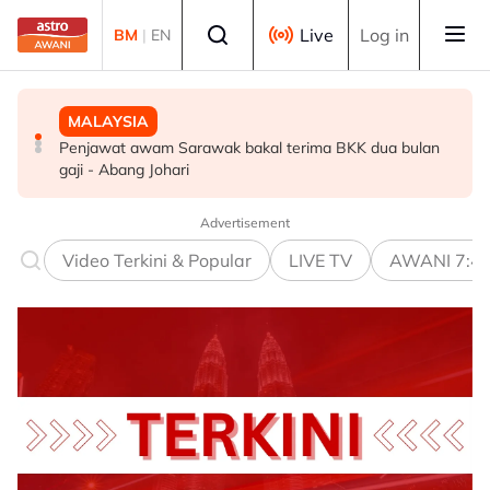
Skip to main content
Select language
Live
Log in
BM
|
EN
MALAYSIA
MALAYSIA
POLITIK
Penjawat awam Sarawak bakal terima BKK dua bulan
Kerajaan pastikan syor, dapatan RCI Tabung Haji
'Pihak ketiga' jangan ganggu usaha persefahaman parti
gaji - Abang Johari
disiasat tuntas tanpa kompromi - PM Anwar
Melayu - Asyraf Wajdi
Advertisement
Video Terkini & Popular
LIVE TV
AWANI 7:4