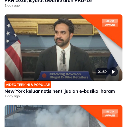
PRN 2026, isyarat awal ke arah PRU-16
1 day ago
01:50
VIDEO TERKINI & POPULAR
New York keluar notis henti jualan e-basikal haram
1 day ago