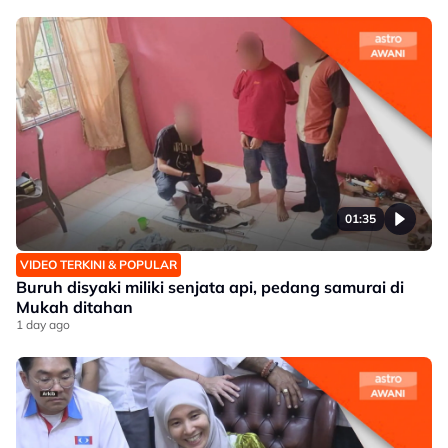
01:35
VIDEO TERKINI & POPULAR
Buruh disyaki miliki senjata api, pedang samurai di
Mukah ditahan
1 day ago