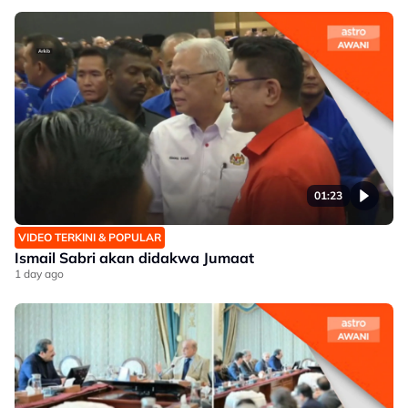
01:23
VIDEO TERKINI & POPULAR
Ismail Sabri akan didakwa Jumaat
1 day ago