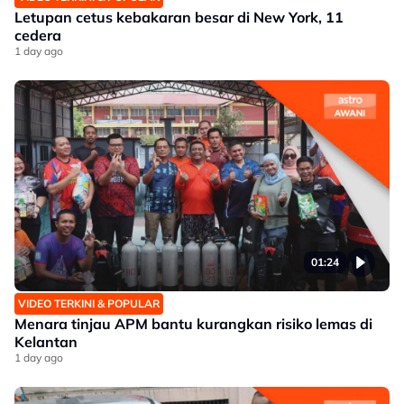
Letupan cetus kebakaran besar di New York, 11
cedera
1 day ago
01:24
VIDEO TERKINI & POPULAR
Menara tinjau APM bantu kurangkan risiko lemas di
Kelantan
1 day ago