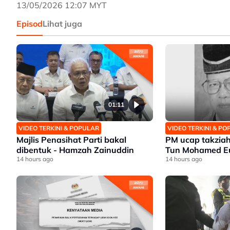
13/05/2026 12:07 MYT
Episod
Lihat juga
01:11
VIDEO TERKINI & POPULAR
VIDEO TERKINI & P
Majlis Penasihat Parti bakal
PM ucap takziah
dibentuk - Hamzah Zainuddin
Tun Mohamed Eu
14 hours ago
14 hours ago