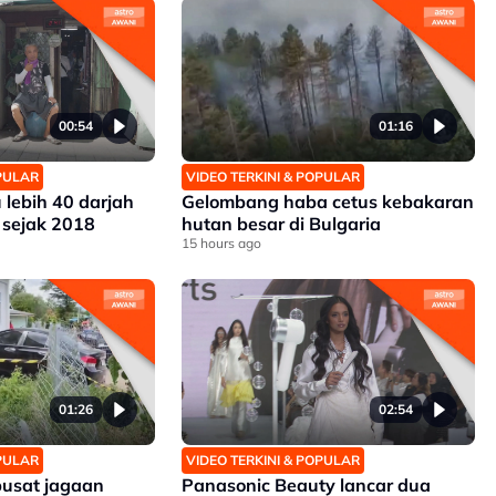
00:54
01:16
OPULAR
VIDEO TERKINI & POPULAR
 lebih 40 darjah
Gelombang haba cetus kebakaran
 sejak 2018
hutan besar di Bulgaria
15 hours ago
01:26
02:54
OPULAR
VIDEO TERKINI & POPULAR
pusat jagaan
Panasonic Beauty lancar dua