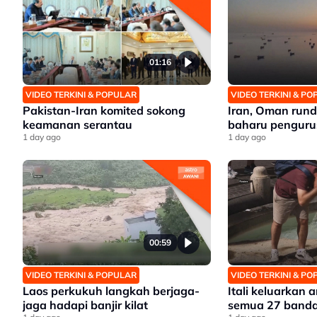
01:16
VIDEO TERKINI & POPULAR
VIDEO TERKINI & P
Pakistan-Iran komited sokong
Iran, Oman run
keamanan serantau
baharu penguru
1 day ago
1 day ago
00:59
VIDEO TERKINI & POPULAR
VIDEO TERKINI & P
Laos perkukuh langkah berjaga-
Itali keluarkan
jaga hadapi banjir kilat
semua 27 banda