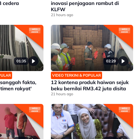
3 cedera
inovasi penjagaan rambut di
KLFW
21 hours ago
01:35
02:29
OPULAR
VIDEO TERKINI & POPULAR
h sanggah fakta,
12 kontena produk haiwan sejuk
timen rakyat'
beku bernilai RM3.42 juta disita
21 hours ago