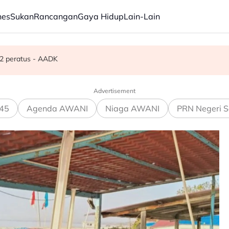
nes
Sukan
Rancangan
Gaya Hidup
Lain-Lain
g, 59 dicekup
.2 peratus - AADK
an tegas MAG, tawar kepakaran pemeriksaan ketat
Advertisement
45
Agenda AWANI
Niaga AWANI
PRN Negeri S