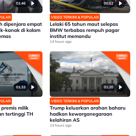
01:46
00:52
OPULAR
VIDEO TERKINI & POPULAR
 dipenjara empat
Lelaki 65 tahun maut selepas
k-kanak di kolam
BMW terbabas rempuh pagar
lemas
institut memandu
14 hours ago
01:33
01:20
OPULAR
VIDEO TERKINI & POPULAR
premis milik
Trump keluarkan arahan baharu
n tertinggi TH
hadkan kewarganegaraan
kelahiran AS
14 hours ago