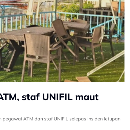
ATM, staf UNIFIL maut
 pegawai ATM dan staf UNIFIL selepas insiden letupan