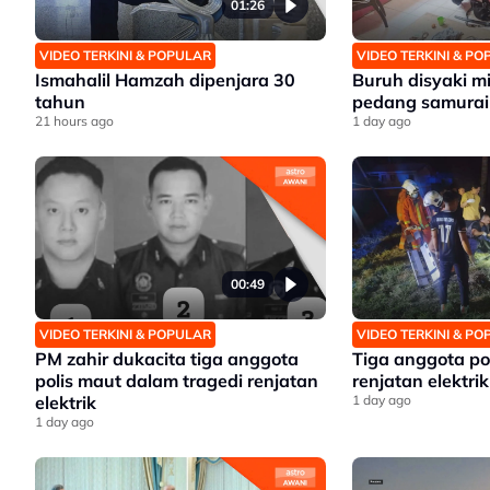
01:26
VIDEO TERKINI & POPULAR
VIDEO TERKINI & P
Ismahalil Hamzah dipenjara 30
Buruh disyaki mil
tahun
pedang samurai
21 hours ago
1 day ago
00:49
VIDEO TERKINI & POPULAR
VIDEO TERKINI & P
PM zahir dukacita tiga anggota
Tiga anggota po
polis maut dalam tragedi renjatan
renjatan elektrik
elektrik
1 day ago
1 day ago