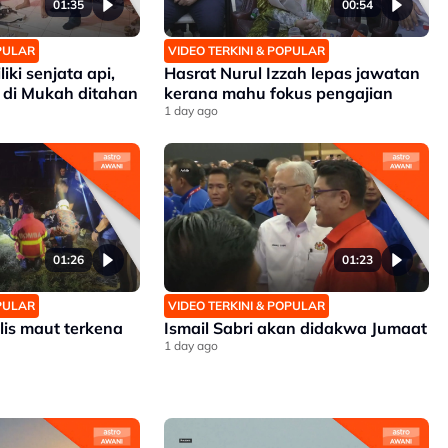
01:35
00:54
OPULAR
VIDEO TERKINI & POPULAR
iki senjata api,
Hasrat Nurul Izzah lepas jawatan
 di Mukah ditahan
kerana mahu fokus pengajian
1 day ago
01:26
01:23
OPULAR
VIDEO TERKINI & POPULAR
lis maut terkena
Ismail Sabri akan didakwa Jumaat
1 day ago