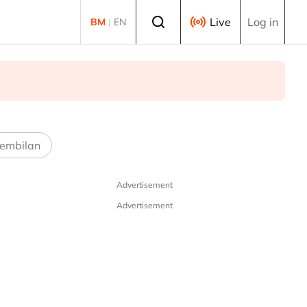
Select language
Live
Log in
BM
|
EN
embilan
Advertisement
Advertisement