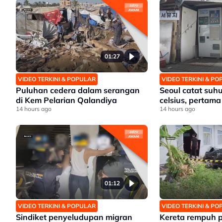
01:27
VIDEO TERKINI & POPULAR
VIDEO TERKINI & P
Puluhan cedera dalam serangan
Seoul catat suhu
di Kem Pelarian Qalandiya
celsius, pertama
14 hours ago
14 hours ago
01:12
VIDEO TERKINI & POPULAR
VIDEO TERKINI & P
Sindiket penyeludupan migran
Kereta rempuh 