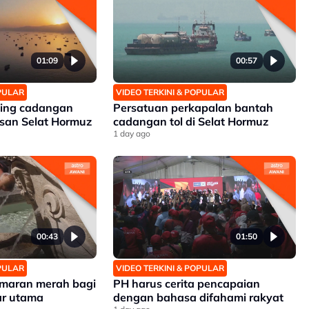
01:09
00:57
OPULAR
VIDEO TERKINI & POPULAR
ding cadangan
Persatuan perkapalan bantah
san Selat Hormuz
cadangan tol di Selat Hormuz
1 day ago
00:43
01:50
OPULAR
VIDEO TERKINI & POPULAR
 amaran merah bagi
PH harus cerita pencapaian
r utama
dengan bahasa difahami rakyat