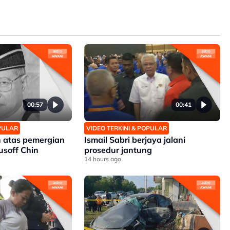
00:57
00:41
OPULAR
VIDEO TERKINI & POPULAR
 atas pemergian
Ismail Sabri berjaya jalani
soff Chin
prosedur jantung
14 hours ago