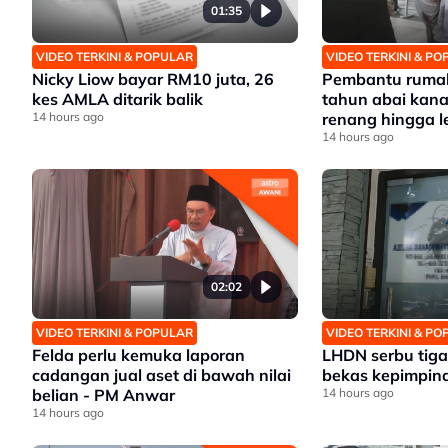
01:35
VIDEO TERKINI & POPULAR
VIDEO TERKINI & P
Nicky Liow bayar RM10 juta, 26
Pembantu rumah
kes AMLA ditarik balik
tahun abai kana
14 hours ago
renang hingga 
14 hours ago
02:02
VIDEO TERKINI & POPULAR
VIDEO TERKINI & P
Felda perlu kemuka laporan
LHDN serbu tiga 
cadangan jual aset di bawah nilai
bekas kepimpina
belian - PM Anwar
14 hours ago
14 hours ago