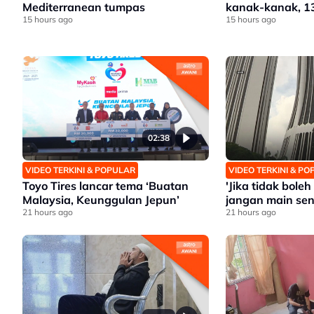
Mediterranean tumpas
kanak-kanak, 1
15 hours ago
15 hours ago
02:38
VIDEO TERKINI & POPULAR
VIDEO TERKINI & P
Toyo Tires lancar tema ‘Buatan
'Jika tidak bole
Malaysia, Keunggulan Jepun’
jangan main sen
21 hours ago
21 hours ago