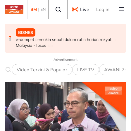
Skip to main content
Select language
Live
Log in
BM
|
EN
BISNES
MALAYSIA
POLITIK
e-dompet semakin sebati dalam rutin harian rakyat
TLDM perlu aset moden hadapi cabaran maritim
Anthony Loke teruskan Pusat Khidmat DAP Chennah
Malaysia - Ipsos
kompleks - Mohamed Khaled
dengan biaya sendiri
Advertisement
Video Terkini & Popular
LIVE TV
AWANI 7:4