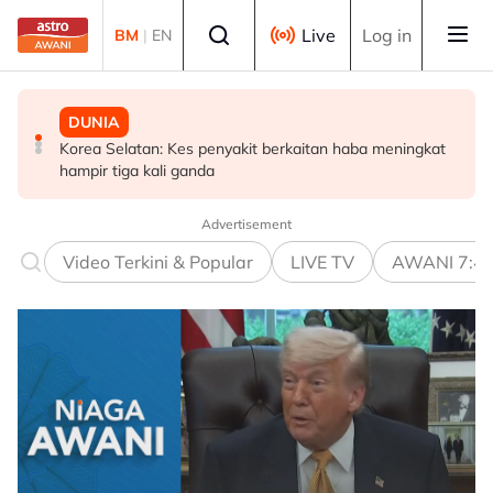
Skip to main content
Select language
Live
Log in
BM
|
EN
DUNIA
MALAYSIA
SUKAN
Korea Selatan: Kes penyakit berkaitan haba meningkat
TMJ terima menghadap pemilik bersama Chelsea FC
Gabriel Palmero sah milik JDT!
hampir tiga kali ganda
menjelang aksi persahabatan malam ini
Advertisement
Video Terkini & Popular
LIVE TV
AWANI 7:4