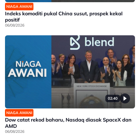
NIAGA AWANI
Indeks komoditi pukal China susut, prospek kekal
positif
06/08/2026
02:40
NIAGA AWANI
Dow catat rekod baharu, Nasdaq diasak SpaceX dan
AMD
06/08/2026