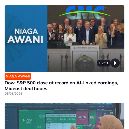
02:51
NIAGA AWANI
Dow, S&P 500 close at record on AI-linked earnings,
Mideast deal hopes
05/08/2026