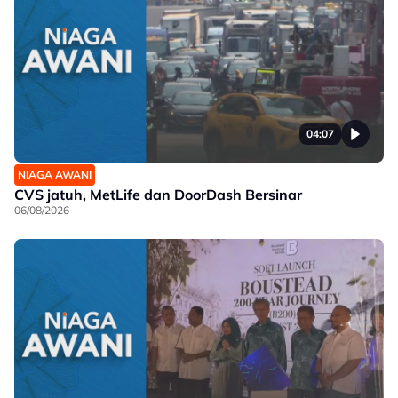
04:07
NIAGA AWANI
CVS jatuh, MetLife dan DoorDash Bersinar
06/08/2026