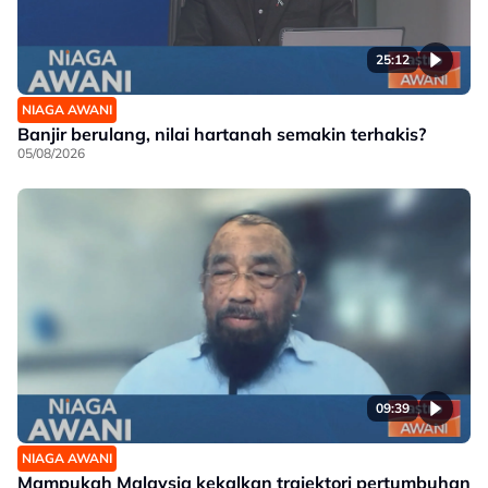
25:12
NIAGA AWANI
Banjir berulang, nilai hartanah semakin terhakis?
05/08/2026
09:39
NIAGA AWANI
Mampukah Malaysia kekalkan trajektori pertumbuhan