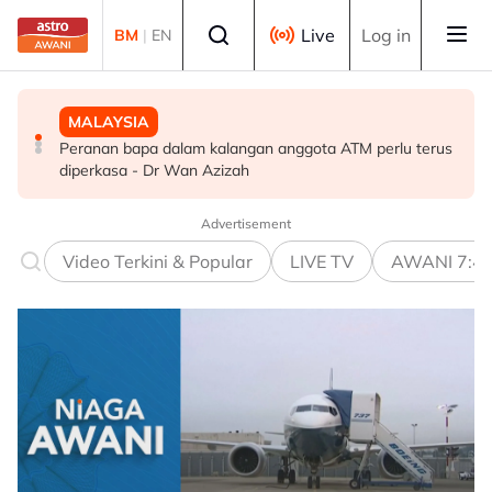
Skip to main content
Select language
Live
Log in
BM
|
EN
MALAYSIA
MALAYSIA
POLITIK
Peranan bapa dalam kalangan anggota ATM perlu terus
Akar reput, rongga pada pangkal punca pokok tumbang
WARISAN teliti rundingan kerusi bersama STAR, KDM
diperkasa - Dr Wan Azizah
- MBPP
hadapi PRU16 - Shafie
Advertisement
Video Terkini & Popular
LIVE TV
AWANI 7:4