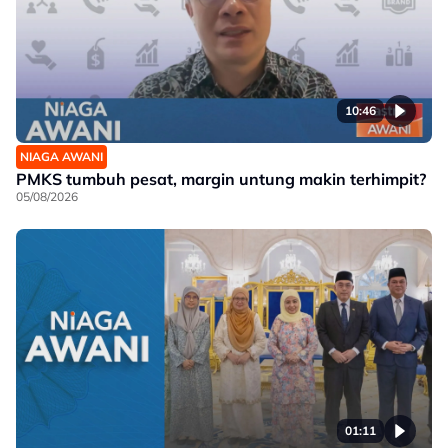
10:46
NIAGA AWANI
PMKS tumbuh pesat, margin untung makin terhimpit?
05/08/2026
01:11