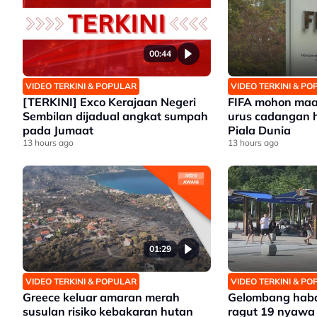
00:44
VIDEO TERKINI & POPULAR
VIDEO TERKINI & P
[TERKINI] Exco Kerajaan Negeri
FIFA mohon maaf
Sembilan dijadual angkat sumpah
urus cadangan h
pada Jumaat
Piala Dunia
13 hours ago
13 hours ago
01:29
VIDEO TERKINI & POPULAR
VIDEO TERKINI & P
Greece keluar amaran merah
Gelombang haba
susulan risiko kebakaran hutan
ragut 19 nyawa