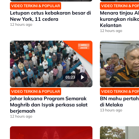
VIDEO TERKINI & POPULAR
VIDEO TERKINI & P
Letupan cetus kebakaran besar di
Menara tinjau 
New York, 11 cedera
kurangkan risiko
12 hours ago
Kelantan
12 hours ago
01:23
VIDEO TERKINI & POPULAR
VIDEO TERKINI & P
Johor laksana Program Semarak
BN mahu pertah
Maghrib dan Isyak perkasa solat
di Melaka
berjemaah
13 hours ago
12 hours ago