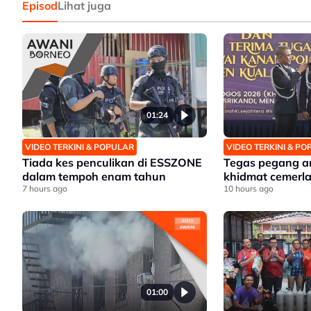
Episod
Lihat juga
01:24
VIDEO TERKINI & POPULAR
VIDEO TERKINI & P
Tiada kes penculikan di ESSZONE
Tegas pegang a
dalam tempoh enam tahun
khidmat cemerl
7 hours ago
10 hours ago
01:00