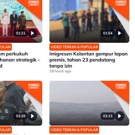
01:21
01:54
OPULAR
VIDEO TERKINI & POPULAR
nam perkukuh
Imigresen Kelantan gempur lapan
hanan strategik -
premis, tahan 23 pendatang
d
tanpa izin
18 hours ago
01:18
01:13
OPULAR
VIDEO TERKINI & POPULAR