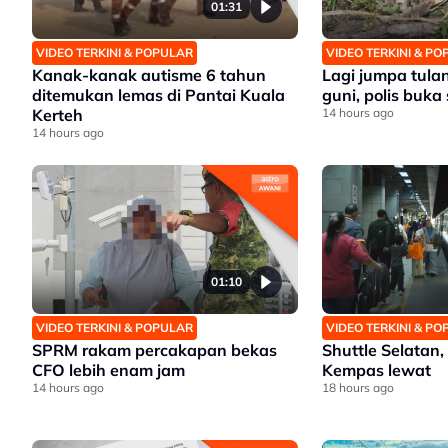
01:31
VIDEO TERKINI & POPULAR
VIDEO TERKINI & P
Kanak-kanak autisme 6 tahun
Lagi jumpa tul
ditemukan lemas di Pantai Kuala
guni, polis buka
Kerteh
14 hours ago
14 hours ago
01:10
VIDEO TERKINI & POPULAR
VIDEO TERKINI & P
SPRM rakam percakapan bekas
Shuttle Selatan,
CFO lebih enam jam
Kempas lewat
14 hours ago
18 hours ago