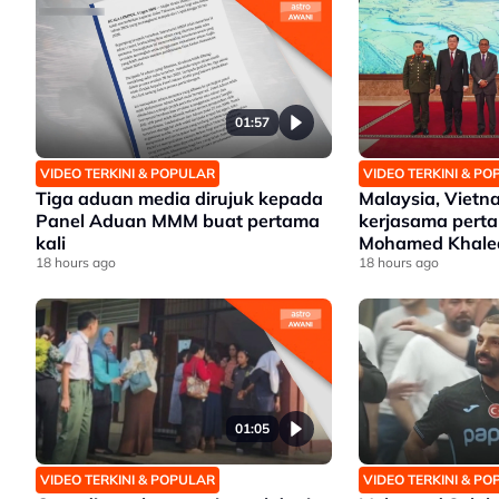
01:57
VIDEO TERKINI & POPULAR
VIDEO TERKINI & P
Tiga aduan media dirujuk kepada
Malaysia, Viet
Panel Aduan MMM buat pertama
kerjasama perta
kali
Mohamed Khale
18 hours ago
18 hours ago
01:05
VIDEO TERKINI & POPULAR
VIDEO TERKINI & P