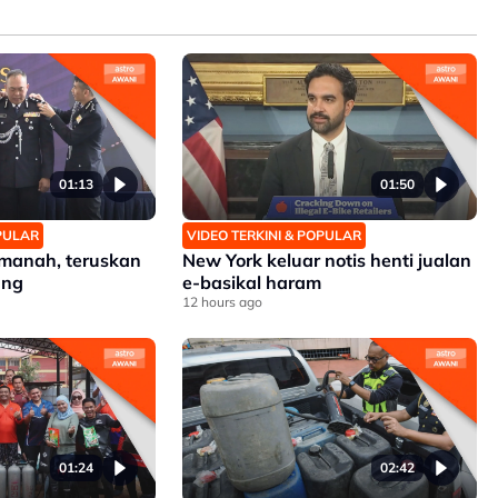
01:13
01:50
OPULAR
VIDEO TERKINI & POPULAR
manah, teruskan
New York keluar notis henti jualan
ang
e-basikal haram
12 hours ago
01:24
02:42