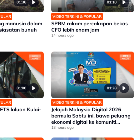
01:36
01:10
OPULAR
VIDEO TERKINI & POPULAR
ang manusia dalam
SPRM rakam percakapan bekas
 siasatan bunuh
CFO lebih enam jam
14 hours ago
01:00
01:28
OPULAR
VIDEO TERKINI & POPULAR
 ETS laluan Kulai-
Jelajah Malaysia Digital 2026
bermula Sabtu ini, bawa peluang
ekonomi digital ke komuniti
setempat
18 hours ago