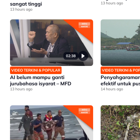
sangat tinggi
13 hours ago
13 hours ago
02:38
VIDEO TERKINI & POPULAR
VIDEO TERKINI & P
AI belum mampu ganti
Penyahgaraman a
jurubahasa isyarat – MFD
efektif untuk pu
13 hours ago
14 hours ago