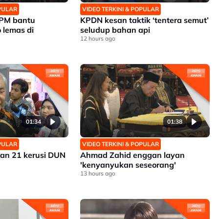
OPULAR
VIDEO TERKINI & POPULAR
APM bantu
KPDN kesan taktik ‘tentera semut’
 lemas di
seludup bahan api
12 hours ago
01:34
01:38
OPULAR
VIDEO TERKINI & POPULAR
an 21 kerusi DUN
Ahmad Zahid enggan layan
'kenyanyukan seseorang'
13 hours ago