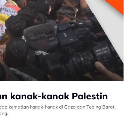
 kanak-kanak Palestin
dap kematian kanak-kanak di Gaza dan Tebing Barat,
ang.