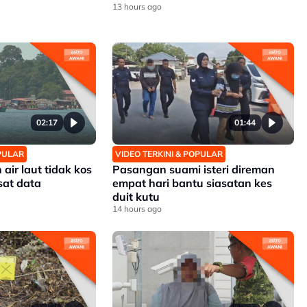
13 hours ago
02:17
01:44
OPULAR
VIDEO TERKINI & POPULAR
ir laut tidak kos
Pasangan suami isteri direman
sat data
empat hari bantu siasatan kes
duit kutu
14 hours ago