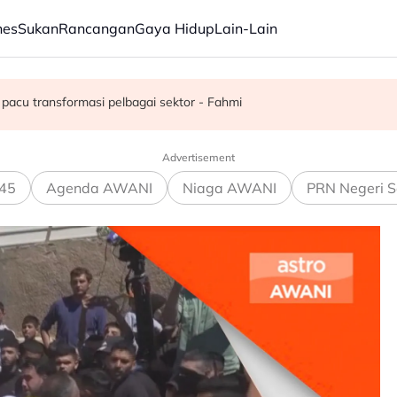
nes
Sukan
Rancangan
Gaya Hidup
Lain-Lain
juta semusim
pacu transformasi pelbagai sektor - Fahmi
Advertisement
45
Agenda AWANI
Niaga AWANI
PRN Negeri S