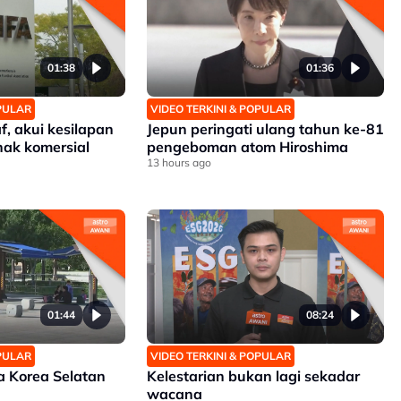
01:38
01:36
OPULAR
VIDEO TERKINI & POPULAR
, akui kesilapan
Jepun peringati ulang tahun ke-81
ak komersial
pengeboman atom Hiroshima
13 hours ago
01:44
08:24
OPULAR
VIDEO TERKINI & POPULAR
 Korea Selatan
Kelestarian bukan lagi sekadar
wacana