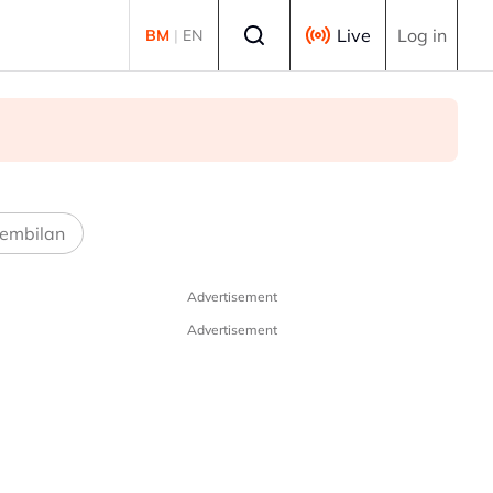
Select language
Live
Log in
BM
|
EN
embilan
Advertisement
Advertisement