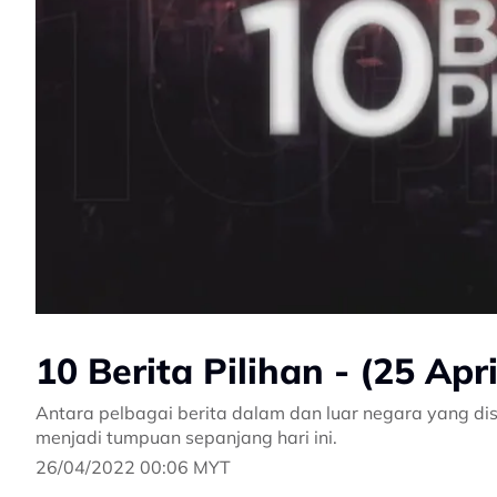
10 Berita Pilihan - (25 Apr
Antara pelbagai berita dalam dan luar negara yang dis
menjadi tumpuan sepanjang hari ini.
26/04/2022 00:06 MYT