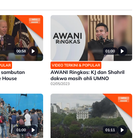
00:58
01:00
OPULAR
VIDEO TERKINI & POPULAR
n sambutan
AWANI Ringkas: KJ dan Shahril
te House
dakwa masih ahli UMNO
02/05/2023
01:00
01:11