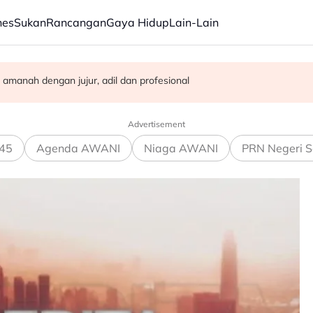
nes
Sukan
Rancangan
Gaya Hidup
Lain-Lain
00 kes dadah tahun ini
n BN-PN pula berliku - Penganalisis
amanah dengan jujur, adil dan profesional
Advertisement
45
Agenda AWANI
Niaga AWANI
PRN Negeri S