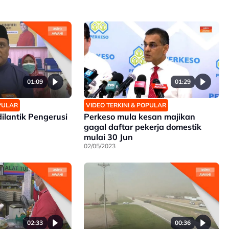
01:09
01:29
OPULAR
VIDEO TERKINI & POPULAR
ilantik Pengerusi
Perkeso mula kesan majikan
gagal daftar pekerja domestik
mulai 30 Jun
02/05/2023
02:33
00:36