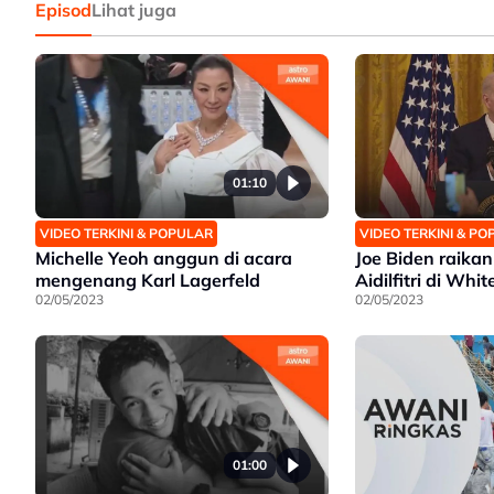
Episod
Lihat juga
01:10
VIDEO TERKINI & POPULAR
VIDEO TERKINI & P
Michelle Yeoh anggun di acara
Joe Biden raika
mengenang Karl Lagerfeld
Aidilfitri di Whi
02/05/2023
02/05/2023
01:00