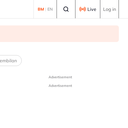
Select language
Live
Log in
BM
|
EN
embilan
Advertisement
Advertisement