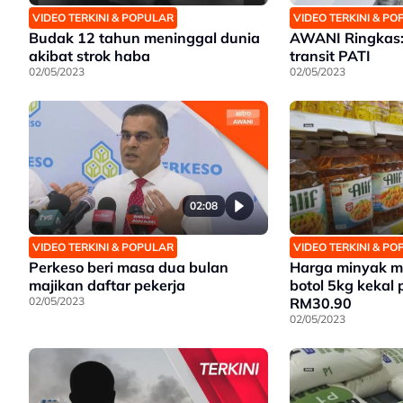
VIDEO TERKINI & POPULAR
VIDEO TERKINI & P
Budak 12 tahun meninggal dunia
AWANI Ringkas: 
akibat strok haba
transit PATI
02/05/2023
02/05/2023
02:08
VIDEO TERKINI & POPULAR
VIDEO TERKINI & P
Perkeso beri masa dua bulan
Harga minyak 
majikan daftar pekerja
botol 5kg kekal
02/05/2023
RM30.90
02/05/2023