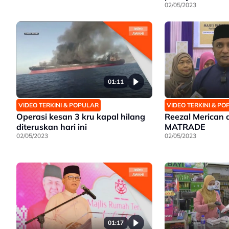
02/05/2023
01:11
VIDEO TERKINI & POPULAR
VIDEO TERKINI & P
Operasi kesan 3 kru kapal hilang
Reezal Merican d
diteruskan hari ini
MATRADE
02/05/2023
02/05/2023
01:17