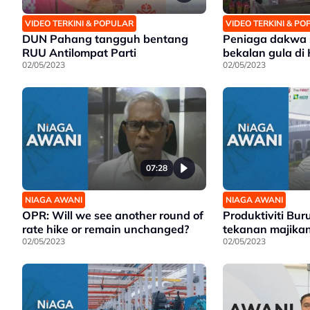
VIDEO TERKINI & POPULAR
VIDEO TERKINI & P
DUN Pahang tangguh bentang
Peniaga dakwa 
RUU Antilompat Parti
bekalan gula di
02/05/2023
02/05/2023
07:28
NIAGA AWANI
NIAGA AWANI
OPR: Will we see another round of
Produktiviti Bur
rate hike or remain unchanged?
tekanan majika
02/05/2023
02/05/2023