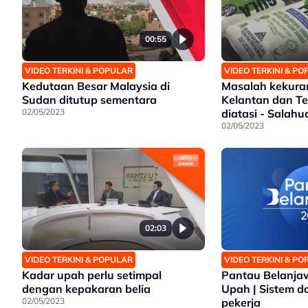
00:55
VIDEO TERKINI & POPULAR
VIDEO TERKINI & P
Kedutaan Besar Malaysia di
Masalah kekura
Sudan ditutup sementara
Kelantan dan T
02/05/2023
diatasi - Salahu
02/05/2023
02:03
VIDEO TERKINI & POPULAR
VIDEO TERKINI & P
Kadar upah perlu setimpal
Pantau Belanjaw
dengan kepakaran belia
Upah | Sistem da
02/05/2023
pekerja