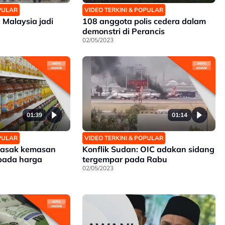
OPULAR
VIDEO TERKINI & POPULAR
Malaysia jadi
108 anggota polis cedera dalam
demonstri di Perancis
02/05/2023
01:39
01:14
OPULAR
VIDEO TERKINI & POPULAR
masak kemasan
Konflik Sudan: OIC adakan sidang
 pada harga
tergempar pada Rabu
02/05/2023