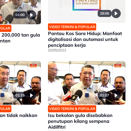
26:06
01:00
VIDEO TERKINI & POPULAR
OPULAR
Pantau Kos Sara Hidup: Manfaat
 200,000 tan gula
digitalisasi dan automasi untuk
antan
penciptaan kerja
02/05/2023
01:15
01:07
OPULAR
VIDEO TERKINI & POPULAR
an tidak naikkan
Isu bekalan gula disebabkan
penutupan kilang sempena
Aidilfitri