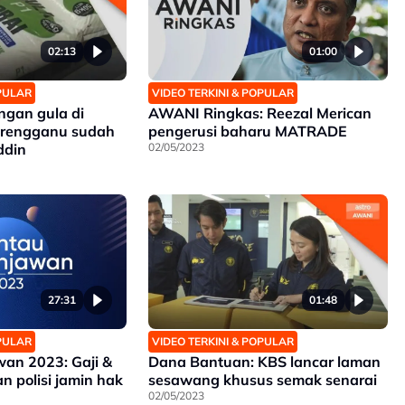
02:13
01:00
OPULAR
VIDEO TERKINI & POPULAR
ngan gula di
AWANI Ringkas: Reezal Merican
erengganu sudah
pengerusi baharu MATRADE
ddin
02/05/2023
27:31
01:48
OPULAR
VIDEO TERKINI & POPULAR
an 2023: Gaji &
Dana Bantuan: KBS lancar laman
n polisi jamin hak
sesawang khusus semak senarai
02/05/2023