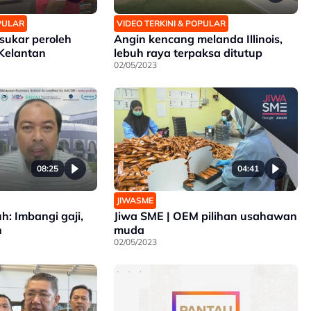
OPULAR
VIDEO TERKINI & POPULAR
sukar peroleh
Angin kencang melanda Illinois,
 Kelantan
lebuh raya terpaksa ditutup
02/05/2023
08:25
04:41
JIWASME
uh: Imbangi gaji,
Jiwa SME | OEM pilihan usahawan
n
muda
02/05/2023