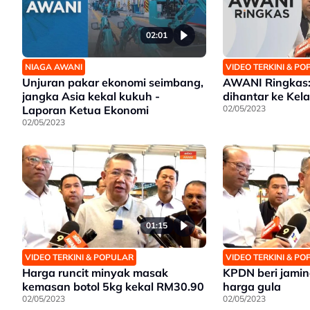
02:01
NIAGA AWANI
VIDEO TERKINI & P
Unjuran pakar ekonomi seimbang,
AWANI Ringkas:
jangka Asia kekal kukuh -
dihantar ke Kel
Laporan Ketua Ekonomi
02/05/2023
02/05/2023
01:15
VIDEO TERKINI & POPULAR
VIDEO TERKINI & P
Harga runcit minyak masak
KPDN beri jamin
kemasan botol 5kg kekal RM30.90
harga gula
02/05/2023
02/05/2023