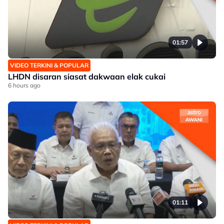
01:57
VIDEO TERKINI & POPULAR
LHDN disaran siasat dakwaan elak cukai
6 hours ago
01:11