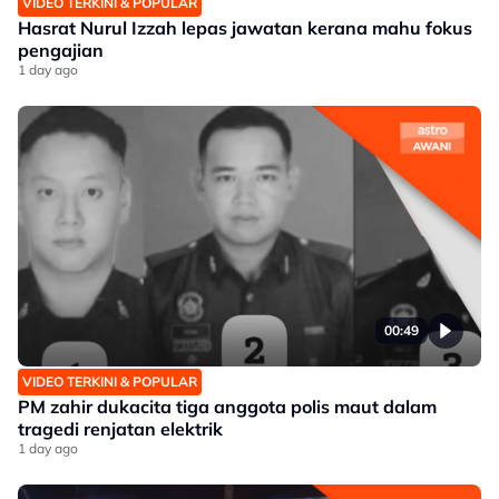
VIDEO TERKINI & POPULAR
Hasrat Nurul Izzah lepas jawatan kerana mahu fokus
pengajian
1 day ago
00:49
VIDEO TERKINI & POPULAR
PM zahir dukacita tiga anggota polis maut dalam
tragedi renjatan elektrik
1 day ago