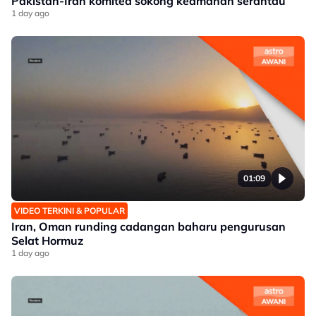
Pakistan-Iran komited sokong keamanan serantau
1 day ago
01:09
VIDEO TERKINI & POPULAR
Iran, Oman runding cadangan baharu pengurusan
Selat Hormuz
1 day ago