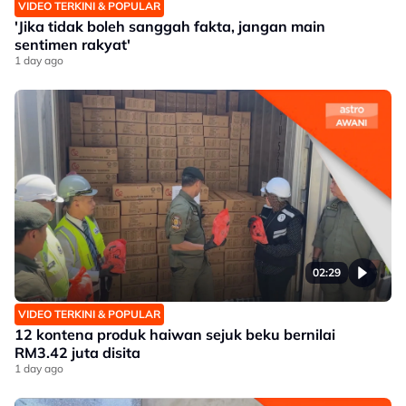
VIDEO TERKINI & POPULAR
'Jika tidak boleh sanggah fakta, jangan main
sentimen rakyat'
1 day ago
02:29
VIDEO TERKINI & POPULAR
12 kontena produk haiwan sejuk beku bernilai
RM3.42 juta disita
1 day ago