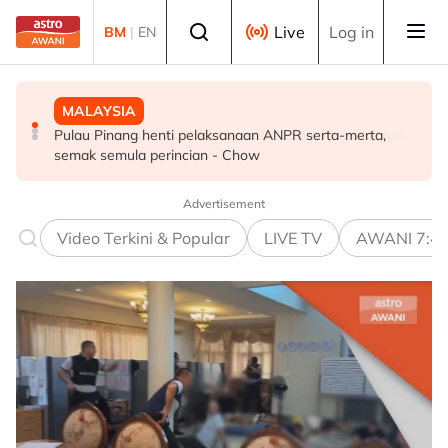
Skip to main content
Select language
Live
Log in
BM
|
EN
MALAYSIA
MALAYSIA
POLITIK
Pulau Pinang henti pelaksanaan ANPR serta-merta,
Enam individu direman seminggu bantu siasatan kes
PH Pulau Pinang kekalkan exco BN dalam pentadbiran
semak semula perincian - Chow
culik di Alor Setar
negeri
Advertisement
Video Terkini & Popular
LIVE TV
AWANI 7:4