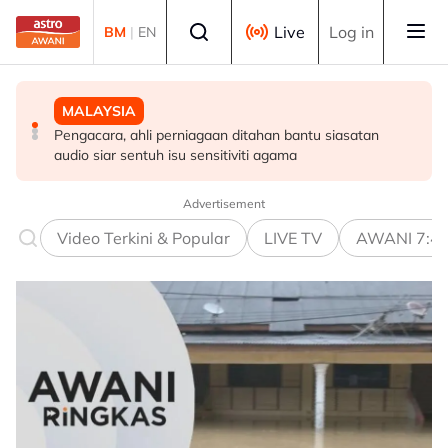
Skip to main content
Select language
Live
Log in
BM
|
EN
MALAYSIA
DUNIA
MALAYSIA
Pengacara, ahli perniagaan ditahan bantu siasatan
PM Thailand arah undang-undang senjata api diperketat
Beza parti tak boleh sekat persahabatan, kerjasama
audio siar sentuh isu sensitiviti agama
selepas insiden tembakan di sekolah
demi manfaat rakyat - PM Anwar
Advertisement
Video Terkini & Popular
LIVE TV
AWANI 7:4