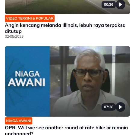
00:36
VIDEO TERKINI & POPULAR
Angin kencang melanda Illinois, lebuh raya terpaksa
ditutup
02/05/2023
07:28
NIAGA AWANI
OPR: Will we see another round of rate hike or remain
unchanged?