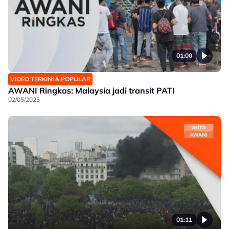
01:00
VIDEO TERKINI & POPULAR
AWANI Ringkas: Malaysia jadi transit PATI
02/05/2023
01:11