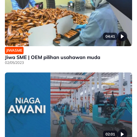
04:41
JIWASME
Jiwa SME | OEM pilihan usahawan muda
02/05/2023
02:01