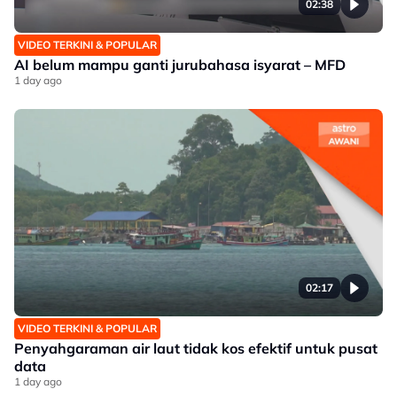
02:38
VIDEO TERKINI & POPULAR
AI belum mampu ganti jurubahasa isyarat – MFD
1 day ago
02:17
VIDEO TERKINI & POPULAR
Penyahgaraman air laut tidak kos efektif untuk pusat
data
1 day ago