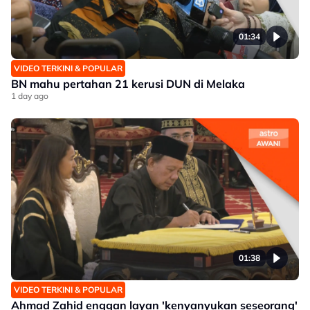
01:34
VIDEO TERKINI & POPULAR
BN mahu pertahan 21 kerusi DUN di Melaka
1 day ago
01:38
VIDEO TERKINI & POPULAR
Ahmad Zahid enggan layan 'kenyanyukan seseorang'