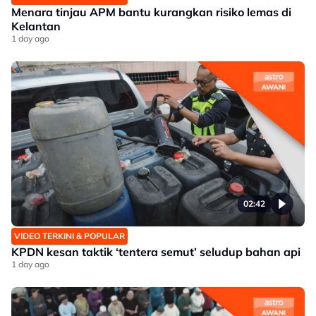
Menara tinjau APM bantu kurangkan risiko lemas di
Kelantan
1 day ago
02:42
VIDEO TERKINI & POPULAR
KPDN kesan taktik ‘tentera semut’ seludup bahan api
1 day ago