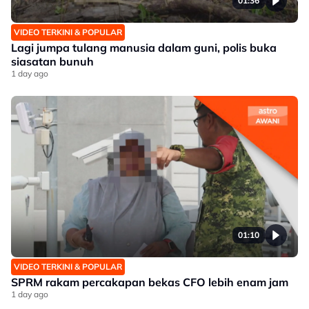
01:36
VIDEO TERKINI & POPULAR
Lagi jumpa tulang manusia dalam guni, polis buka
siasatan bunuh
1 day ago
01:10
VIDEO TERKINI & POPULAR
SPRM rakam percakapan bekas CFO lebih enam jam
1 day ago