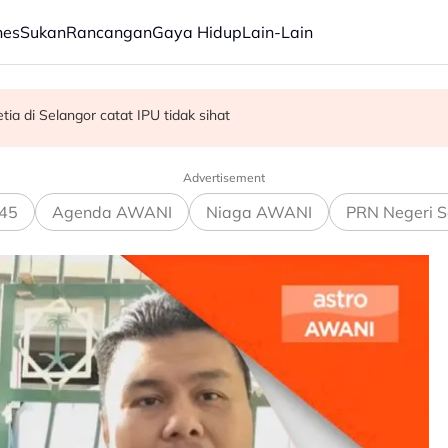
nes
Sukan
Rancangan
Gaya Hidup
Lain-Lain
R, KDM hadapi PRU16 - Shafie
kok tumbang - MBPP
ia di Selangor catat IPU tidak sihat
Advertisement
45
Agenda AWANI
Niaga AWANI
PRN Negeri S