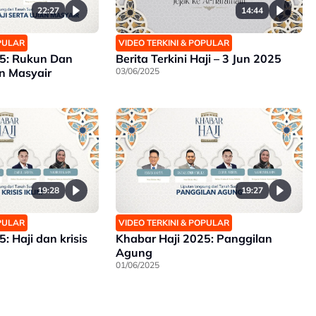
22:27
14:44
OPULAR
VIDEO TERKINI & POPULAR
25: Rukun Dan
Berita Terkini Haji – 3 Jun 2025
an Masyair
03/06/2025
19:28
19:27
OPULAR
VIDEO TERKINI & POPULAR
: Haji dan krisis
Khabar Haji 2025: Panggilan
Agung
01/06/2025