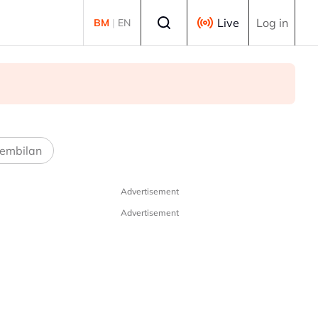
Select language
Live
Log in
BM
|
EN
embilan
Advertisement
Advertisement