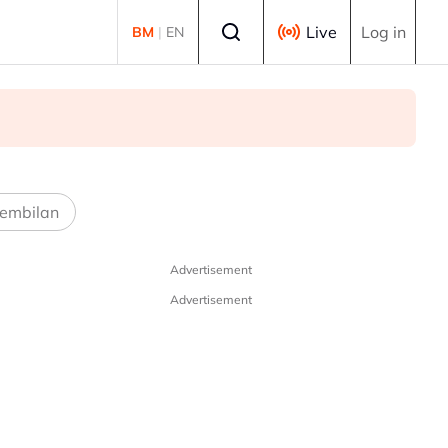
Select language
Live
Log in
BM
|
EN
embilan
Advertisement
Advertisement