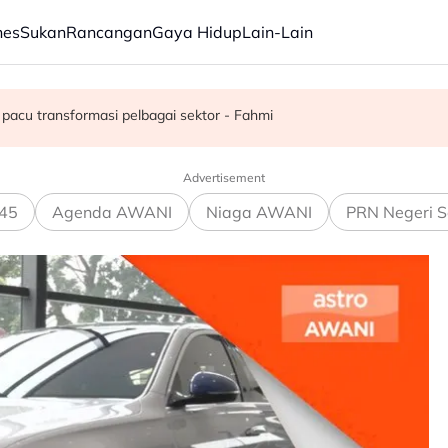
nes
Sukan
Rancangan
Gaya Hidup
Lain-Lain
juta semusim
pacu transformasi pelbagai sektor - Fahmi
Advertisement
45
Agenda AWANI
Niaga AWANI
PRN Negeri S