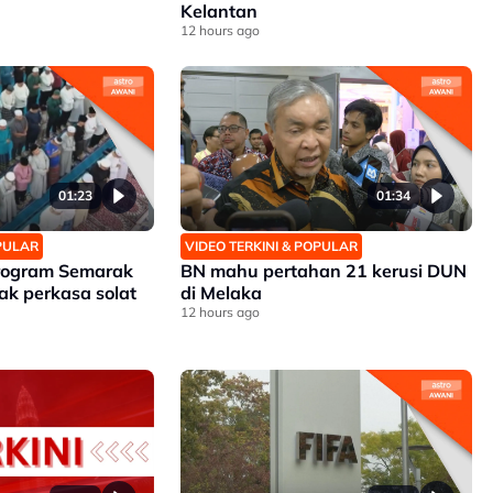
Kelantan
12 hours ago
01:23
01:34
OPULAR
VIDEO TERKINI & POPULAR
Program Semarak
BN mahu pertahan 21 kerusi DUN
ak perkasa solat
di Melaka
12 hours ago