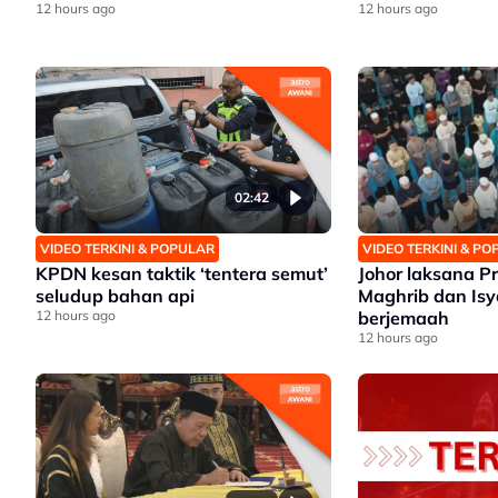
12 hours ago
12 hours ago
02:42
VIDEO TERKINI & POPULAR
VIDEO TERKINI & P
KPDN kesan taktik ‘tentera semut’
Johor laksana 
seludup bahan api
Maghrib dan Isy
12 hours ago
berjemaah
12 hours ago