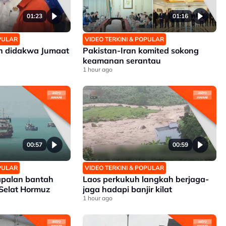
01:23
01:16
OPULAR
VIDEO TERKINI & POPULAR
an didakwa Jumaat
Pakistan-Iran komited sokong
keamanan serantau
1 hour ago
00:57
00:59
OPULAR
VIDEO TERKINI & POPULAR
apalan bantah
Laos perkukuh langkah berjaga-
 Selat Hormuz
jaga hadapi banjir kilat
1 hour ago