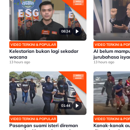
08:24
VIDEO TERKINI & POPULAR
VIDEO TERKINI & P
Kelestarian bukan lagi sekadar
AI belum mampu
wacana
jurubahasa isya
13 hours ago
13 hours ago
01:44
VIDEO TERKINI & POPULAR
VIDEO TERKINI & P
Pasangan suami isteri direman
Kanak-kanak au