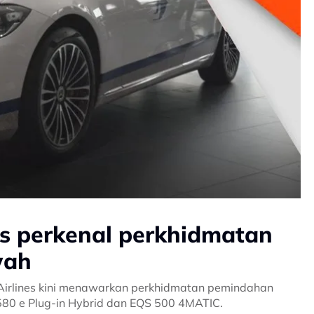
es perkenal perkhidmatan
wah
irlines kini menawarkan perkhidmatan pemindahan
 580 e Plug-in Hybrid dan EQS 500 4MATIC.