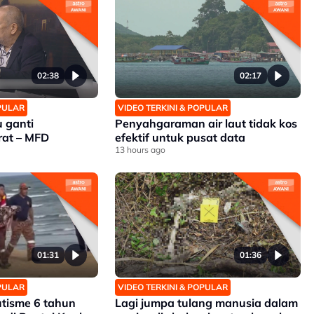
02:38
02:17
OPULAR
VIDEO TERKINI & POPULAR
 ganti
Penyahgaraman air laut tidak kos
rat – MFD
efektif untuk pusat data
13 hours ago
01:31
01:36
OPULAR
VIDEO TERKINI & POPULAR
tisme 6 tahun
Lagi jumpa tulang manusia dalam