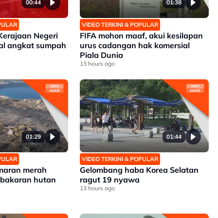
00:44
01:38
OPULAR
VIDEO TERKINI & POPULAR
Kerajaan Negeri
FIFA mohon maaf, akui kesilapan
ual angkat sumpah
urus cadangan hak komersial
Piala Dunia
13 hours ago
01:29
01:44
OPULAR
VIDEO TERKINI & POPULAR
amaran merah
Gelombang haba Korea Selatan
kebakaran hutan
ragut 19 nyawa
13 hours ago