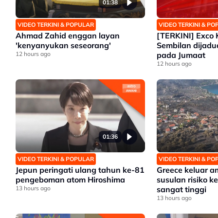
01:38
VIDEO TERKINI & POPULAR
VIDEO TERKINI & P
Ahmad Zahid enggan layan
[TERKINI] Exco 
'kenyanyukan seseorang'
Sembilan dijad
12 hours ago
pada Jumaat
12 hours ago
01:36
VIDEO TERKINI & POPULAR
VIDEO TERKINI & P
Jepun peringati ulang tahun ke-81
Greece keluar 
pengeboman atom Hiroshima
susulan risiko 
13 hours ago
sangat tinggi
13 hours ago