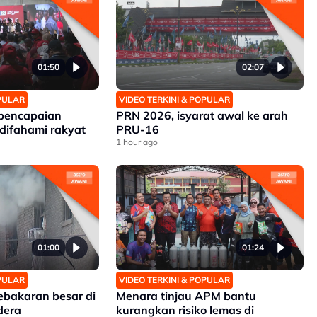
01:50
02:07
OPULAR
VIDEO TERKINI & POPULAR
 pencapaian
PRN 2026, isyarat awal ke arah
difahami rakyat
PRU-16
1 hour ago
01:00
01:24
OPULAR
VIDEO TERKINI & POPULAR
ebakaran besar di
Menara tinjau APM bantu
dera
kurangkan risiko lemas di