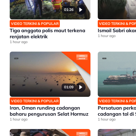
01:26
VIDEO TERKINI & POPULAR
VIDEO TERKINI & P
Tiga anggota polis maut terkena
Ismail Sabri ak
renjatan elektrik
1 hour ago
1 hour ago
01:09
VIDEO TERKINI & POPULAR
VIDEO TERKINI & P
Iran, Oman runding cadangan
Persatuan perk
baharu pengurusan Selat Hormuz
cadangan tol di
1 hour ago
1 hour ago