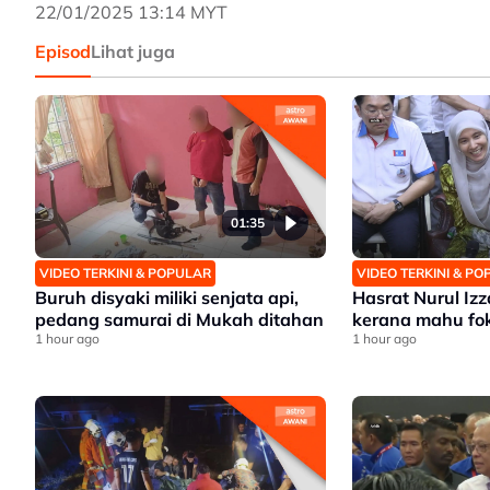
22/01/2025 13:14 MYT
Episod
Lihat juga
01:35
VIDEO TERKINI & POPULAR
VIDEO TERKINI & P
Buruh disyaki miliki senjata api,
Hasrat Nurul Iz
pedang samurai di Mukah ditahan
kerana mahu fo
1 hour ago
1 hour ago