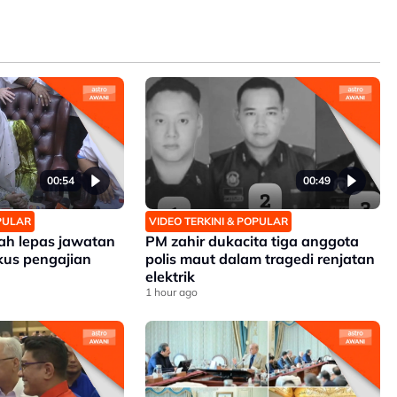
00:54
00:49
OPULAR
VIDEO TERKINI & POPULAR
zah lepas jawatan
PM zahir dukacita tiga anggota
kus pengajian
polis maut dalam tragedi renjatan
elektrik
1 hour ago