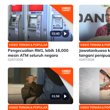
01:40
VIDEO TERKINI & POPULAR
VIDEO TERKINI & P
Pengecualian RM1, lebih 16,000
Jawatankuasa k
mesin ATM seluruh negara
tangani penipua
02/07/2026
02/07/2026
01:58
VIDEO TERKINI & POPULAR
VIDEO TERKINI & P