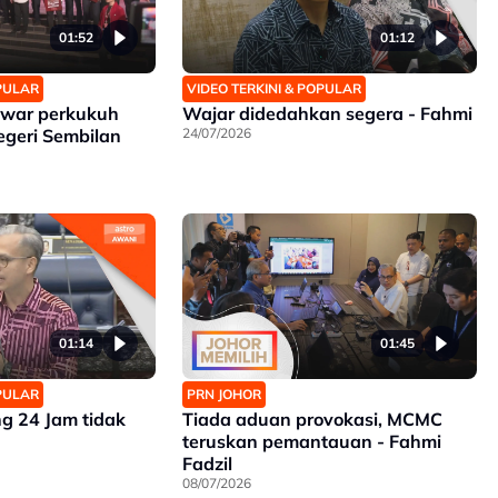
01:52
01:12
OPULAR
VIDEO TERKINI & POPULAR
nwar perkukuh
Wajar didedahkan segera - Fahmi
geri Sembilan
24/07/2026
01:14
01:45
OPULAR
PRN JOHOR
g 24 Jam tidak
Tiada aduan provokasi, MCMC
teruskan pemantauan - Fahmi
Fadzil
08/07/2026