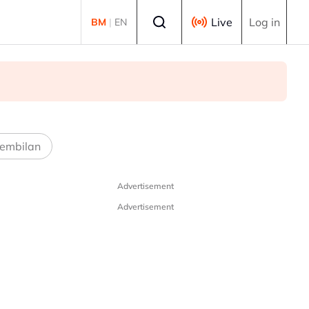
Select language
Live
Log in
BM
|
EN
embilan
Advertisement
Advertisement