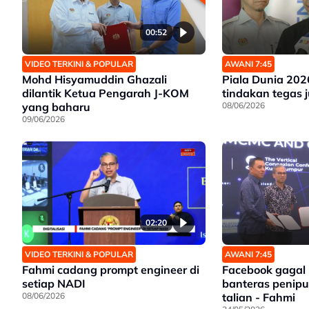
00:52
VIDEO TERKINI & POPULAR
AWANI 7:45
Mohd Hisyamuddin Ghazali
Piala Dunia 20
dilantik Ketua Pengarah J-KOM
tindakan tegas j
yang baharu
08/06/2026
09/06/2026
02:20
VIDEO TERKINI & POPULAR
AWANI 7:45
Fahmi cadang prompt engineer di
Facebook gagal
setiap NADI
banteras penipu
08/06/2026
talian - Fahmi