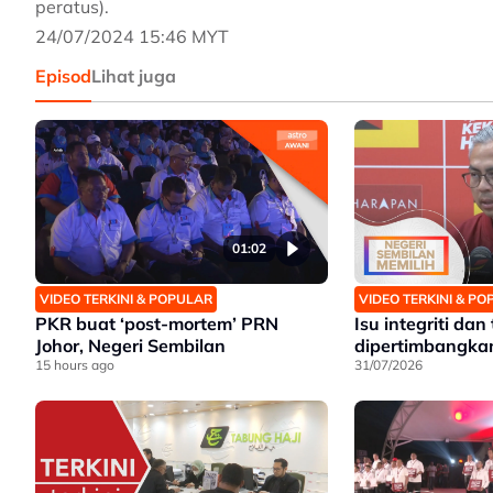
peratus).
24/07/2024 15:46 MYT
Episod
Lihat juga
01:02
VIDEO TERKINI & POPULAR
VIDEO TERKINI & P
PKR buat ‘post-mortem’ PRN
Isu integriti dan
Johor, Negeri Sembilan
dipertimbangka
15 hours ago
31/07/2026