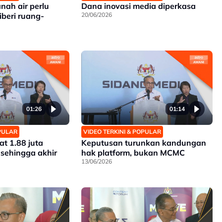
anah air perlu
Dana inovasi media diperkasa
iberi ruang-
20/06/2026
01:26
01:14
OPULAR
VIDEO TERKINI & POPULAR
t 1.88 juta
Keputusan turunkan kandungan
 sehingga akhir
hak platform, bukan MCMC
13/06/2026