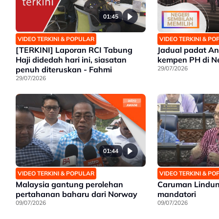
01:45
VIDEO TERKINI & POPULAR
VIDEO TERKINI & P
[TERKINI] Laporan RCI Tabung
Jadual padat A
Haji didedah hari ini, siasatan
kempen PH di Ne
penuh diteruskan - Fahmi
29/07/2026
29/07/2026
01:44
VIDEO TERKINI & POPULAR
VIDEO TERKINI & P
Malaysia gantung perolehan
Caruman Lindun
pertahanan baharu dari Norway
mandatori
09/07/2026
09/07/2026