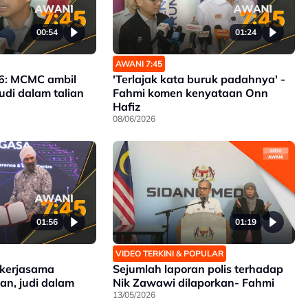
00:54
01:24
AWANI 7:45
26: MCMC ambil
'Terlajak kata buruk padahnya' -
udi dalam talian
Fahmi komen kenyataan Onn
Hafiz
08/06/2026
01:56
01:19
VIDEO TERKINI & POPULAR
 kerjasama
Sejumlah laporan polis terhadap
an, judi dalam
Nik Zawawi dilaporkan- Fahmi
13/05/2026