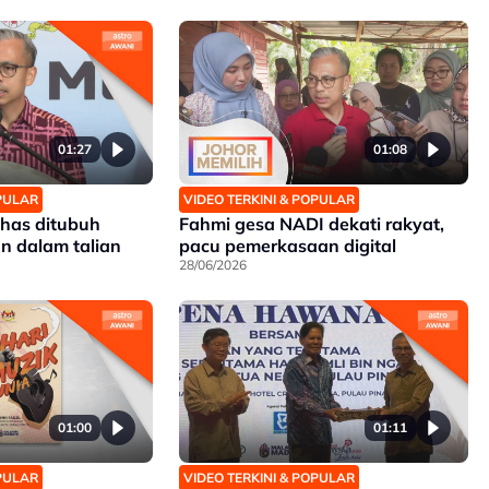
01:27
01:08
OPULAR
VIDEO TERKINI & POPULAR
has ditubuh
Fahmi gesa NADI dekati rakyat,
n dalam talian
pacu pemerkasaan digital
28/06/2026
01:00
01:11
OPULAR
VIDEO TERKINI & POPULAR