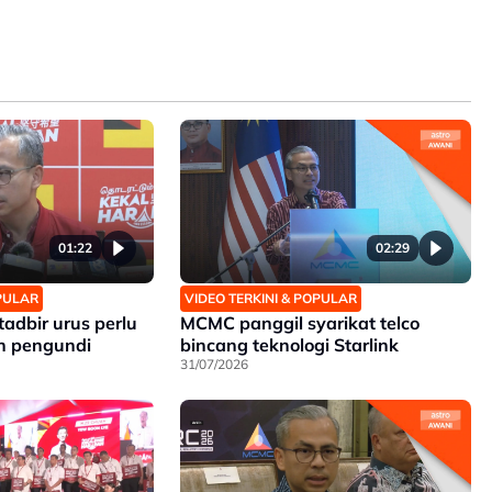
01:22
02:29
OPULAR
VIDEO TERKINI & POPULAR
 tadbir urus perlu
MCMC panggil syarikat telco
n pengundi
bincang teknologi Starlink
31/07/2026