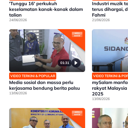
'Tunggu 16' perkukuh
Industri muzik t
keselamatan kanak-kanak dalam
terus dihargai, d
talian
Fahmi
24/06/2026
21/06/2026
01:31
VIDEO TERKINI & POPULAR
VIDEO TERKINI & P
Media sosial dan massa perlu
mySalam manfaa
kerjasama bendung berita palsu
rakyat Malaysia
13/06/2026
2025
13/06/2026