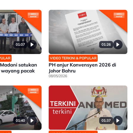
01:07
01:26
OPULAR
VIDEO TERKINI & POPULAR
 Madani satukan
PH anjur Konvensyen 2026 di
i wayang pacak
Johor Bahru
08/05/2026
01:40
01:37