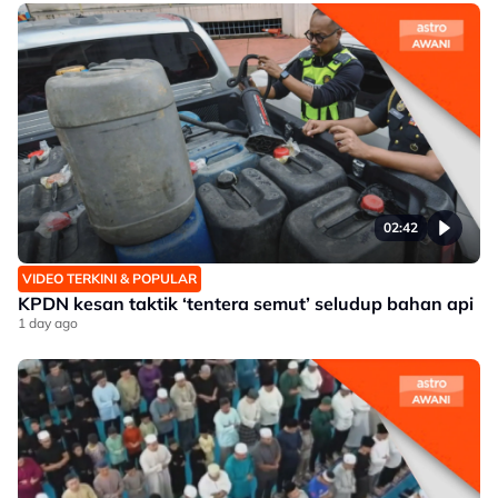
02:42
VIDEO TERKINI & POPULAR
KPDN kesan taktik ‘tentera semut’ seludup bahan api
1 day ago