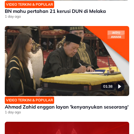
VIDEO TERKINI & POPULAR
BN mahu pertahan 21 kerusi DUN di Melaka
1 day ago
01:38
VIDEO TERKINI & POPULAR
Ahmad Zahid enggan layan 'kenyanyukan seseorang'
1 day ago