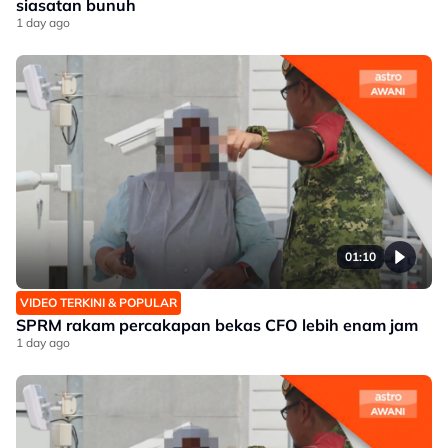
siasatan bunuh
1 day ago
01:10
VIDEO TERKINI & POPULAR
SPRM rakam percakapan bekas CFO lebih enam jam
1 day ago