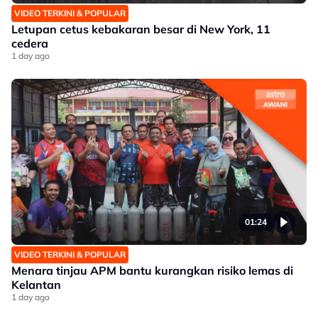
VIDEO TERKINI & POPULAR
Letupan cetus kebakaran besar di New York, 11
cedera
1 day ago
01:24
VIDEO TERKINI & POPULAR
Menara tinjau APM bantu kurangkan risiko lemas di
Kelantan
1 day ago