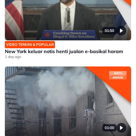
01:50
VIDEO TERKINI & POPULAR
New York keluar notis henti jualan e-basikal haram
1 day ago
01:00