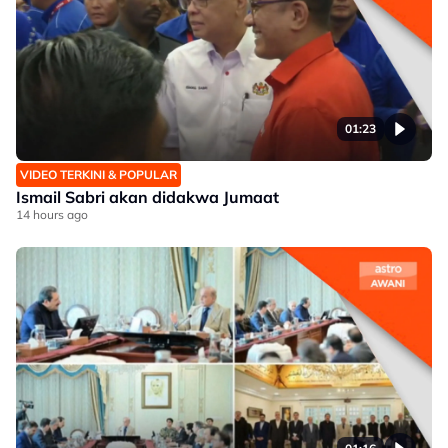
01:23
VIDEO TERKINI & POPULAR
Ismail Sabri akan didakwa Jumaat
14 hours ago