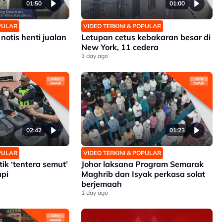
01:50
01:00
OPULAR
VIDEO TERKINI & POPULAR
notis henti jualan
Letupan cetus kebakaran besar di
New York, 11 cedera
1 day ago
02:42
01:23
OPULAR
VIDEO TERKINI & POPULAR
ik ‘tentera semut’
Johor laksana Program Semarak
pi
Maghrib dan Isyak perkasa solat
berjemaah
1 day ago