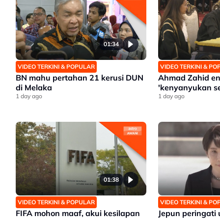
01:34
VIDEO TERKINI & POPULAR
VIDEO TERKINI & P
BN mahu pertahan 21 kerusi DUN
Ahmad Zahid en
di Melaka
'kenyanyukan s
1 day ago
1 day ago
01:38
VIDEO TERKINI & POPULAR
VIDEO TERKINI & P
FIFA mohon maaf, akui kesilapan
Jepun peringati