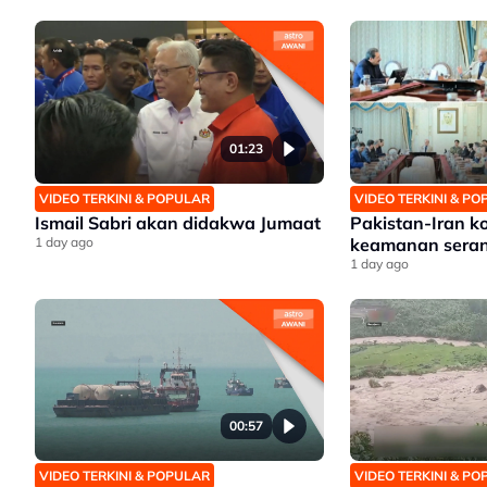
01:23
VIDEO TERKINI & POPULAR
VIDEO TERKINI & P
Ismail Sabri akan didakwa Jumaat
Pakistan-Iran k
1 day ago
keamanan sera
1 day ago
00:57
VIDEO TERKINI & POPULAR
VIDEO TERKINI & P