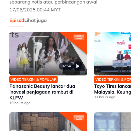
sebarang notis atau perbincangan awal.
17/06/2025 00:44 MYT
Episod
Lihat juga
02:54
VIDEO TERKINI & POPULAR
VIDEO TERKINI & P
Panasonic Beauty lancar dua
Toyo Tires lanc
inovasi penjagaan rambut di
Malaysia, Keung
KLFW
11 hours ago
10 hours ago