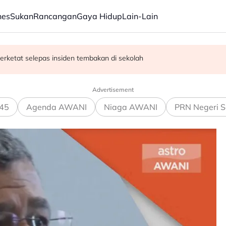
nes
Sukan
Rancangan
Gaya Hidup
Lain-Lain
erketat selepas insiden tembakan di sekolah
satan audio siar sentuh isu sensitiviti agama
Advertisement
45
Agenda AWANI
Niaga AWANI
PRN Negeri S