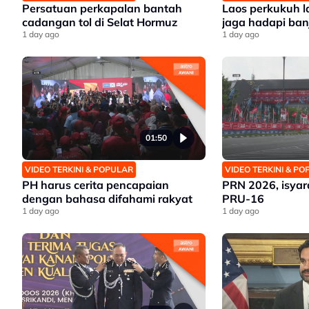
Persatuan perkapalan bantah
Laos perkukuh l
cadangan tol di Selat Hormuz
jaga hadapi banji
1 day ago
1 day ago
01:50
VIDEO TERKINI & POPULAR
VIDEO TERKINI & P
PH harus cerita pencapaian
PRN 2026, isyar
dengan bahasa difahami rakyat
PRU-16
1 day ago
1 day ago