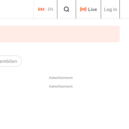
Select language
Live
Log in
BM
|
EN
embilan
Advertisement
Advertisement