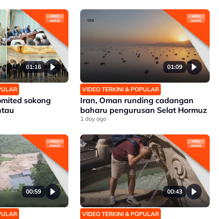
01:16
01:09
OPULAR
VIDEO TERKINI & POPULAR
omited sokong
Iran, Oman runding cadangan
ntau
baharu pengurusan Selat Hormuz
1 day ago
00:59
00:43
OPULAR
VIDEO TERKINI & POPULAR