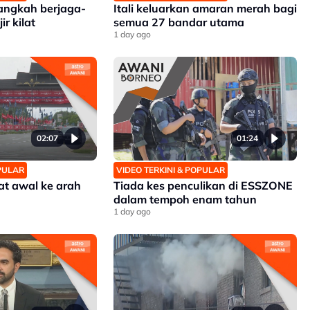
angkah berjaga-
Itali keluarkan amaran merah bagi
r kilat
semua 27 bandar utama
1 day ago
02:07
01:24
OPULAR
VIDEO TERKINI & POPULAR
at awal ke arah
Tiada kes penculikan di ESSZONE
dalam tempoh enam tahun
1 day ago