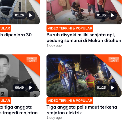
01:26
01:35
OPULAR
VIDEO TERKINI & POPULAR
h dipenjara 30
Buruh disyaki miliki senjata api,
pedang samurai di Mukah ditahan
1 day ago
00:49
01:26
OPULAR
VIDEO TERKINI & POPULAR
ta tiga anggota
Tiga anggota polis maut terkena
 tragedi renjatan
renjatan elektrik
1 day ago