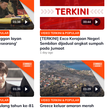
01:38
00:44
OPULAR
VIDEO TERKINI & POPULAR
ggan layan
[TERKINI] Exco Kerajaan Negeri
eseorang'
Sembilan dijadual angkat sumpah
pada Jumaat
1 day ago
01:36
01:29
OPULAR
VIDEO TERKINI & POPULAR
 ulang tahun ke-81
Greece keluar amaran merah