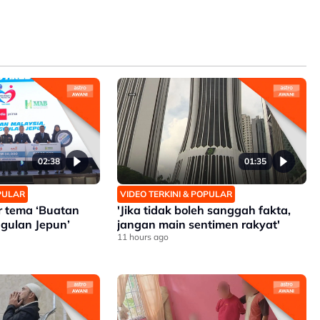
02:38
01:35
OPULAR
VIDEO TERKINI & POPULAR
ar tema ‘Buatan
'Jika tidak boleh sanggah fakta,
gulan Jepun’
jangan main sentimen rakyat'
11 hours ago