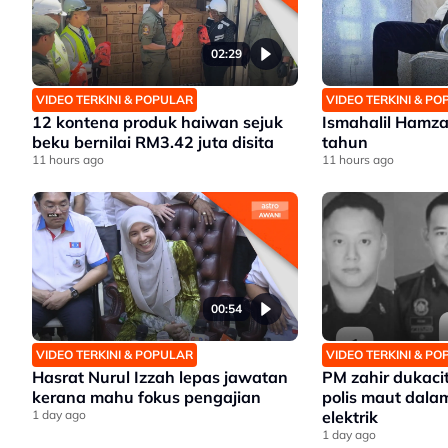
02:29
VIDEO TERKINI & POPULAR
VIDEO TERKINI & P
12 kontena produk haiwan sejuk
Ismahalil Hamza
beku bernilai RM3.42 juta disita
tahun
11 hours ago
11 hours ago
00:54
VIDEO TERKINI & POPULAR
VIDEO TERKINI & P
Hasrat Nurul Izzah lepas jawatan
PM zahir dukaci
kerana mahu fokus pengajian
polis maut dalam
1 day ago
elektrik
1 day ago