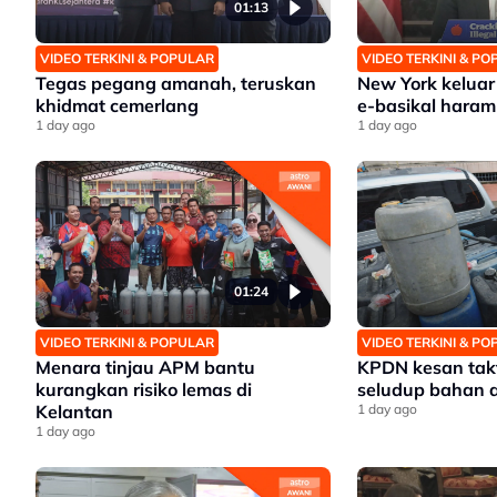
01:13
VIDEO TERKINI & POPULAR
VIDEO TERKINI & P
Tegas pegang amanah, teruskan
New York keluar 
khidmat cemerlang
e-basikal haram
1 day ago
1 day ago
01:24
VIDEO TERKINI & POPULAR
VIDEO TERKINI & P
Menara tinjau APM bantu
KPDN kesan takt
kurangkan risiko lemas di
seludup bahan a
Kelantan
1 day ago
1 day ago