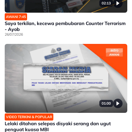
02:13
AWANI 7:45
Saya terkilan, kecewa pembubaran Counter Terrorism
- Ayob
26/07/2026
01:00
VIDEO TERKINI & POPULAR
Lelaki ditahan selepas disyaki serang dan ugut
penguat kuasa MBI