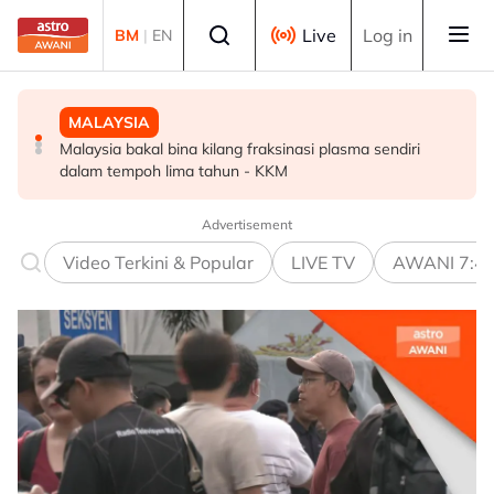
Skip to main content
Select language
Live
Log in
BM
|
EN
MALAYSIA
MALAYSIA
POLITIK
Malaysia bakal bina kilang fraksinasi plasma sendiri
Rundingan import udang Thailand dijangka selesai
PRN Melaka: BN terbuka untuk berunding, tukar kerusi -
dalam tempoh lima tahun - KKM
pertengahan bulan ini - Mohamad
Ahmad Zahid
Advertisement
Video Terkini & Popular
LIVE TV
AWANI 7:4