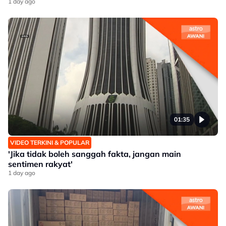
1 day ago
01:35
VIDEO TERKINI & POPULAR
'Jika tidak boleh sanggah fakta, jangan main
sentimen rakyat'
1 day ago