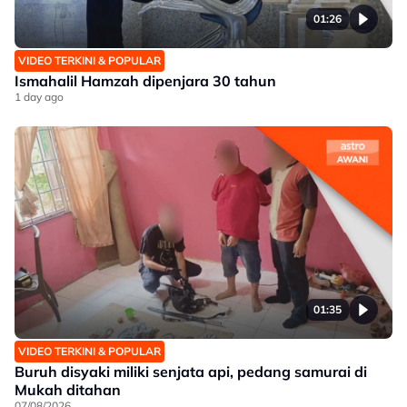
01:26
VIDEO TERKINI & POPULAR
Ismahalil Hamzah dipenjara 30 tahun
1 day ago
01:35
VIDEO TERKINI & POPULAR
Buruh disyaki miliki senjata api, pedang samurai di
Mukah ditahan
07/08/2026