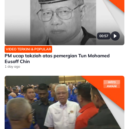
00:57
VIDEO TERKINI & POPULAR
PM ucap takziah atas pemergian Tun Mohamed
Eusoff Chin
1 day ago