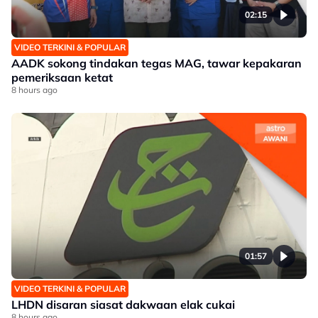
02:15
VIDEO TERKINI & POPULAR
AADK sokong tindakan tegas MAG, tawar kepakaran
pemeriksaan ketat
8 hours ago
01:57
VIDEO TERKINI & POPULAR
LHDN disaran siasat dakwaan elak cukai
8 hours ago