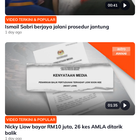
00:41
VIDEO TERKINI & POPULAR
Ismail Sabri berjaya jalani prosedur jantung
1 day ago
01:35
VIDEO TERKINI & POPULAR
Nicky Liow bayar RM10 juta, 26 kes AMLA ditarik
balik
1 day ago