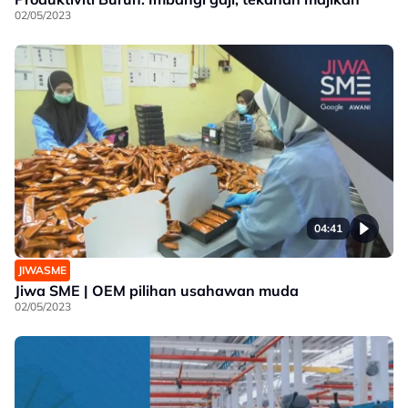
02/05/2023
04:41
JIWASME
Jiwa SME | OEM pilihan usahawan muda
02/05/2023