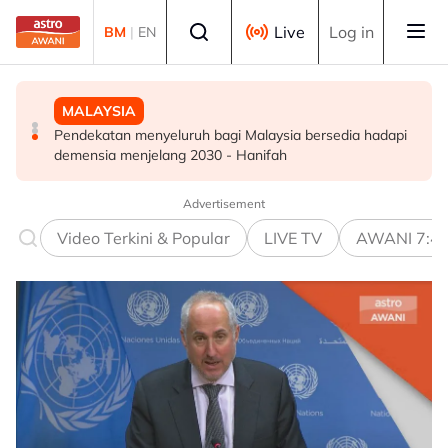
Skip to main content
Select language
Live
Log in
BM
|
EN
MALAYSIA
DUNIA
DUNIA
Pendekatan menyeluruh bagi Malaysia bersedia hadapi
Kebakaran hutan di Gunung Bromo cecah 60 hektar,
Jerman naikkan anggaran kematian berkaitan haba
demensia menjelang 2030 - Hanifah
sokongan udara digerakkan
kepada hampir 12,000
Advertisement
Video Terkini & Popular
LIVE TV
AWANI 7:4