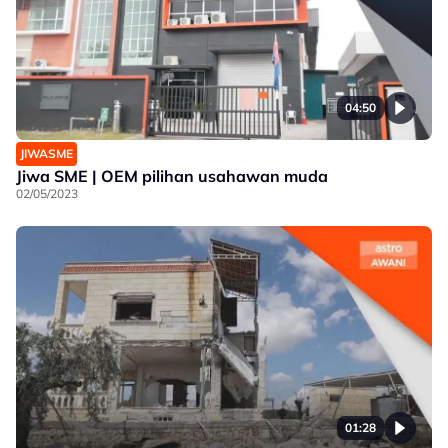
04:50
JIWASME
Jiwa SME | OEM pilihan usahawan muda
02/05/2023
01:28