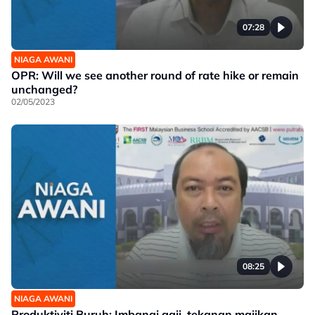
07:28
NIAGA AWANI
OPR: Will we see another round of rate hike or remain
unchanged?
02/05/2023
08:25
NIAGA AWANI
Produktiviti Buruh: Imbangi gaji, tekanan majikan