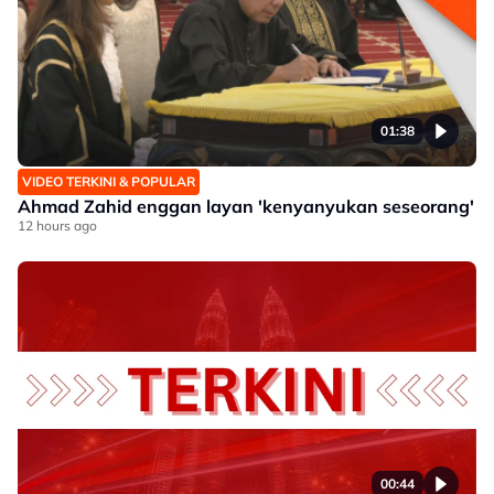
01:38
VIDEO TERKINI & POPULAR
Ahmad Zahid enggan layan 'kenyanyukan seseorang'
12 hours ago
00:44