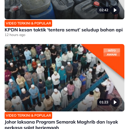
02:42
VIDEO TERKINI & POPULAR
KPDN kesan taktik ‘tentera semut’ seludup bahan api
12 hours ago
01:23
VIDEO TERKINI & POPULAR
Johor laksana Program Semarak Maghrib dan Isyak
perkasa solat berjemaah