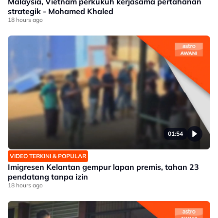
Malaysia, Vietnam perkukuh kerjasama pertahanan
strategik - Mohamed Khaled
18 hours ago
01:54
VIDEO TERKINI & POPULAR
Imigresen Kelantan gempur lapan premis, tahan 23
pendatang tanpa izin
18 hours ago