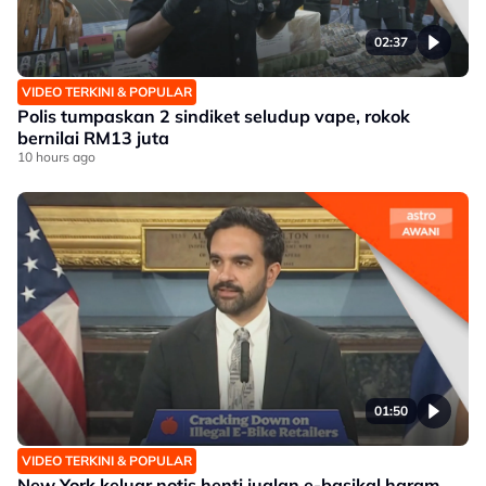
02:37
VIDEO TERKINI & POPULAR
Polis tumpaskan 2 sindiket seludup vape, rokok
bernilai RM13 juta
10 hours ago
01:50
VIDEO TERKINI & POPULAR
New York keluar notis henti jualan e-basikal haram