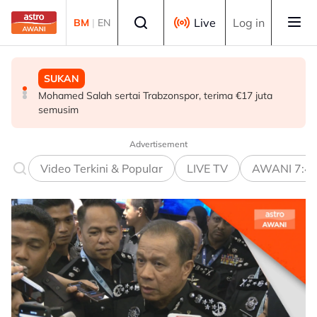
Skip to main content
Select language
Live
Log in
BM
|
EN
SUKAN
MALAYSIA
MALAYSIA
Mohamed Salah sertai Trabzonspor, terima €17 juta
Berita tempatan pilihan sepanjang hari ini
Teknologi "5G Advanced" buka potensi besar pacu
semusim
transformasi pelbagai sektor - Fahmi
Advertisement
Video Terkini & Popular
LIVE TV
AWANI 7:4