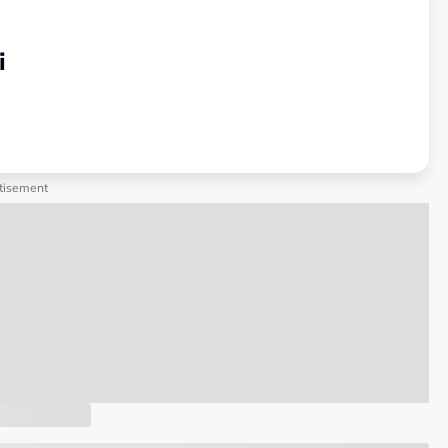
i
tisement