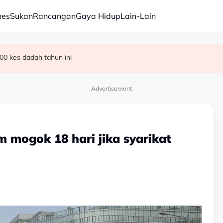
nes
Sukan
Rancangan
Gaya Hidup
Lain-Lain
00 kes dadah tahun ini
 pentadbiran Negeri Sembilan
n BN-PN pula berliku - Penganalisis
Advertisement
 mogok 18 hari jika syarikat