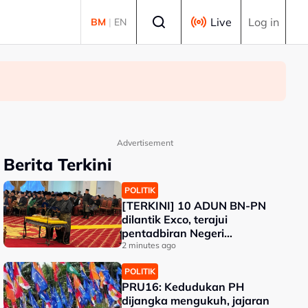
Select language
Live
Log in
BM
|
EN
Advertisement
Berita Terkini
POLITIK
[TERKINI] 10 ADUN BN-PN
dilantik Exco, terajui
pentadbiran Negeri
Sembilan
2 minutes ago
POLITIK
PRU16: Kedudukan PH
dijangka mengukuh, jajaran