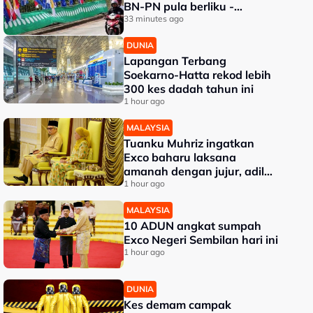
BN-PN pula berliku -
Penganalisis
33 minutes ago
DUNIA
Lapangan Terbang
Soekarno-Hatta rekod lebih
300 kes dadah tahun ini
1 hour ago
MALAYSIA
Tuanku Muhriz ingatkan
Exco baharu laksana
amanah dengan jujur, adil
dan profesional
1 hour ago
MALAYSIA
10 ADUN angkat sumpah
Exco Negeri Sembilan hari ini
1 hour ago
DUNIA
Kes demam campak