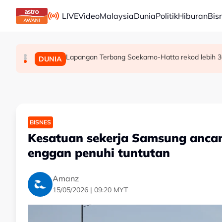
Skip to main content
LIVE
Video
Malaysia
Dunia
Politik
Hiburan
Bis
Lapangan Terbang Soekarno-Hatta rekod lebih 3
[TERKINI] 10 ADUN BN-PN dilantik Exco, terajui
PRU16: Kedudukan PH dijangka mengukuh, jajara
POLITIK
POLITIK
DUNIA
BISNES
Kesatuan sekerja Samsung ancam
enggan penuhi tuntutan
Amanz
15/05/2026 | 09:20 MYT