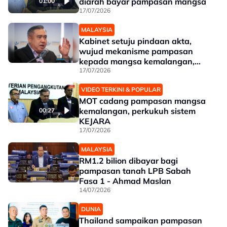
diarah bayar pampasan mangsa
01:00
17/07/2026
MALAYSIA
Kabinet setuju pindaan akta,
wujud mekanisme pampasan
kepada mangsa kemalangan,
waris
17/07/2026
VIDEO TERKINI & POPULAR
MOT cadang pampasan mangsa
kemalangan, perkukuh sistem
00:27
KEJARA
17/07/2026
MALAYSIA
RM1.2 bilion dibayar bagi
pampasan tanah LPB Sabah
Fasa 1 - Ahmad Maslan
14/07/2026
DUNIA
Thailand sampaikan pampasan