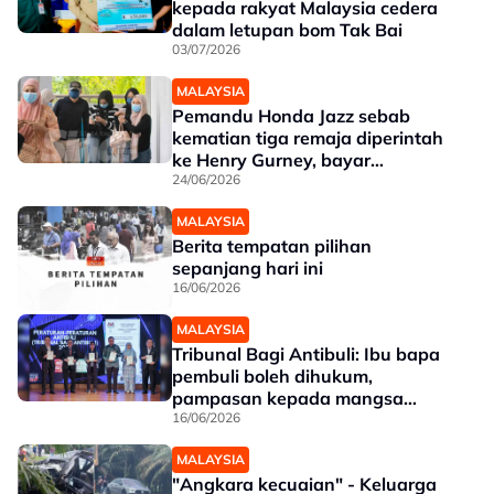
kepada rakyat Malaysia cedera
dalam letupan bom Tak Bai
03/07/2026
MALAYSIA
Pemandu Honda Jazz sebab
kematian tiga remaja diperintah
ke Henry Gurney, bayar
pampasan RM2,000
24/06/2026
MALAYSIA
Berita tempatan pilihan
sepanjang hari ini
16/06/2026
MALAYSIA
Tribunal Bagi Antibuli: Ibu bapa
pembuli boleh dihukum,
pampasan kepada mangsa
sehingga RM250,000
16/06/2026
MALAYSIA
"Angkara kecuaian" - Keluarga