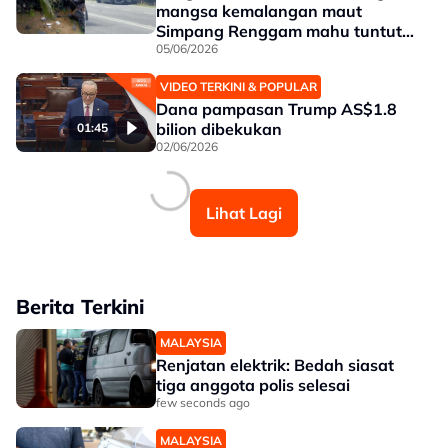
mangsa kemalangan maut
Simpang Renggam mahu tuntut
pampasan
05/06/2026
VIDEO TERKINI & POPULAR
Dana pampasan Trump AS$1.8
bilion dibekukan
01:45
02/06/2026
Lihat Lagi
Berita Terkini
MALAYSIA
Renjatan elektrik: Bedah siasat
tiga anggota polis selesai
few seconds ago
MALAYSIA