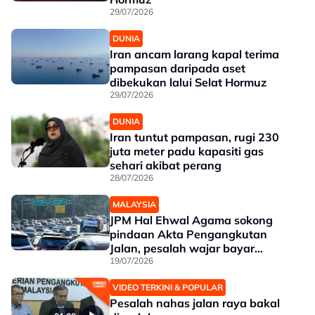
29/07/2026
DUNIA
Iran ancam larang kapal terima
pampasan daripada aset
dibekukan lalui Selat Hormuz
29/07/2026
DUNIA
Iran tuntut pampasan, rugi 230
juta meter padu kapasiti gas
sehari akibat perang
28/07/2026
MALAYSIA
JPM Hal Ehwal Agama sokong
pindaan Akta Pengangkutan
Jalan, pesalah wajar bayar
pampasan
19/07/2026
VIDEO TERKINI & POPULAR
Pesalah nahas jalan raya bakal