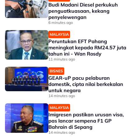
Budi Madani Diesel perkukuh
penguatkuasaan, kekang
penyelewengan
6 minutes ago
MALAYSIA
Peruntukan EFT Pahang
meningkat kepada RM24.57 juta
tahun ini - Wan Rosdy
11 minutes ago
BISNES
GEAR-uP pacu pelaburan
domestik, cipta nilai berkekalan
untuk negara
14 minutes ago
MALAYSIA
Imigresen pastikan urusan visa,
pas lancar sempena F1 GP
Bahrain di Sepang
14 minutes ago