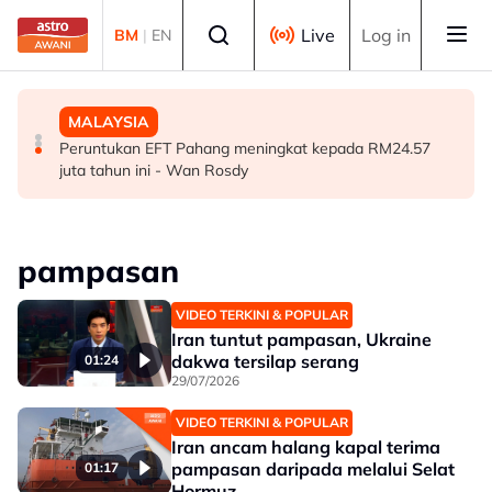
Skip to main content
Select language
Live
Log in
BM
|
EN
MALAYSIA
MALAYSIA
MALAYSIA
Renjatan elektrik: Bedah siasat tiga anggota polis
Budi Madani Diesel perkukuh penguatkuasaan, kekang
Peruntukan EFT Pahang meningkat kepada RM24.57
selesai
penyelewengan
juta tahun ini - Wan Rosdy
pampasan
VIDEO TERKINI & POPULAR
Iran tuntut pampasan, Ukraine
dakwa tersilap serang
01:24
29/07/2026
VIDEO TERKINI & POPULAR
Iran ancam halang kapal terima
pampasan daripada melalui Selat
01:17
Hormuz