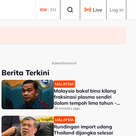
Select language
Live
Log in
BM
|
EN
Advertisement
Berita Terkini
MALAYSIA
Malaysia bakal bina kilang
fraksinasi plasma sendiri
dalam tempoh lima tahun -
KKM
36 minutes ago
MALAYSIA
Rundingan import udang
Thailand dijangka selesai