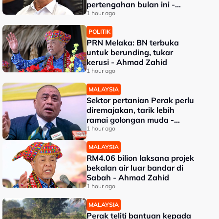
pertengahan bulan ini -
Mohamad
1 hour ago
POLITIK
PRN Melaka: BN terbuka
untuk berunding, tukar
kerusi - Ahmad Zahid
1 hour ago
MALAYSIA
Sektor pertanian Perak perlu
diremajakan, tarik lebih
ramai golongan muda -
Saarani
1 hour ago
MALAYSIA
RM4.06 bilion laksana projek
bekalan air luar bandar di
Sabah - Ahmad Zahid
1 hour ago
MALAYSIA
Perak teliti bantuan kepada